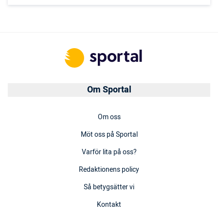
Om Sportal
Om oss
Möt oss på Sportal
Varför lita på oss?
Redaktionens policy
Så betygsätter vi
Kontakt