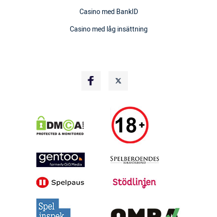
Casino med BankID
Casino med låg insättning