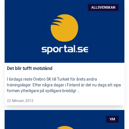
ALLSVENSKAN
Det blir tufft motstånd
I lördags reste Örebro SK till Turkiet för årets andra
träningsläger. Efter några dagar i Finland är det nu dags att sipa
formen ytterligare på sydligare breddgr …
22 februari, 2012
VM