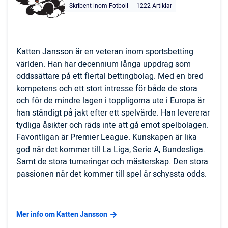
Skribent inom Fotboll
1222 Artiklar
Katten Jansson är en veteran inom sportsbetting
världen. Han har decennium långa uppdrag som
oddssättare på ett flertal bettingbolag. Med en bred
kompetens och ett stort intresse för både de stora
och för de mindre lagen i toppligorna ute i Europa är
han ständigt på jakt efter ett spelvärde. Han levererar
tydliga åsikter och räds inte att gå emot spelbolagen.
Favoritligan är Premier League. Kunskapen är lika
god när det kommer till La Liga, Serie A, Bundesliga.
Samt de stora turneringar och mästerskap. Den stora
passionen när det kommer till spel är schyssta odds.
Mer info om Katten Jansson