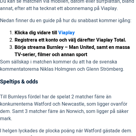
Du kan se matchen via mobilen, datorn eller surfplattan, bland
annat, efter att ha tecknat ett abonnemang på Viaplay.
Nedan finner du en guide på hur du snabbast kommer igång:
Klicka dig vidare till
Viaplay
Registrera ett konto och välj därefter Viaplay Total.
Börja streama Burnley – Man United, samt en massa
TV-serier, filmer och annan sport
Som sällskap i matchen kommer du att ha de svenska
kommentatorerna Niklas Holmgren och Glenn Strömberg.
Speltips & odds
Till Burnleys fördel har de spelat 2 matcher färre än
konkurrenterna Watford och Newcastle, som ligger ovanför
dem. Samt 3 matcher färre än Norwich, som ligger på säker
mark.
I helgen lyckades de plocka poäng när Watford gästade dem.