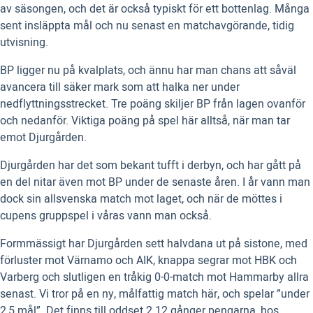
av säsongen, och det är också typiskt för ett bottenlag. Många
sent insläppta mål och nu senast en matchavgörande, tidig
utvisning.
BP ligger nu på kvalplats, och ännu har man chans att såväl
avancera till säker mark som att halka ner under
nedflyttningsstrecket. Tre poäng skiljer BP från lagen ovanför
och nedanför. Viktiga poäng på spel här alltså, när man tar
emot Djurgården.
Djurgården har det som bekant tufft i derbyn, och har gått på
en del nitar även mot BP under de senaste åren. I år vann man
dock sin allsvenska match mot laget, och när de möttes i
cupens gruppspel i våras vann man också.
Formmässigt har Djurgården sett halvdana ut på sistone, med
förluster mot Värnamo och AIK, knappa segrar mot HBK och
Varberg och slutligen en tråkig 0-0-match mot Hammarby allra
senast. Vi tror på en ny, målfattig match här, och spelar ”under
2,5 mål”. Det finns till oddset 2.12 gånger pengarna, hos