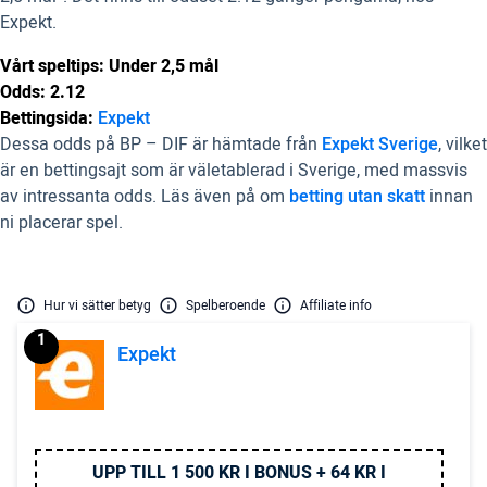
Expekt.
Vårt speltips: Under 2,5 mål
Odds: 2.12
Bettingsida:
Expekt
Dessa odds på BP – DIF är hämtade från
Expekt Sverige
, vilket
är en bettingsajt som är väletablerad i Sverige, med massvis
av intressanta odds. Läs även på om
betting utan skatt
innan
ni placerar spel.
Hur vi sätter betyg
Spelberoende
Affiliate info
1
Expekt
UPP TILL 1 500 KR I BONUS + 64 KR I