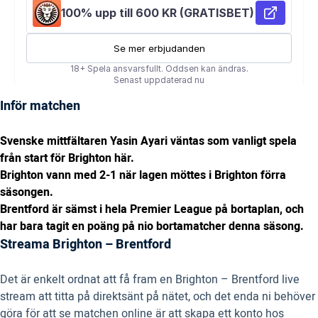
Inför matchen
Svenske mittfältaren Yasin Ayari väntas som vanligt spela
från start för Brighton här.
Brighton vann med 2-1 när lagen möttes i Brighton förra
säsongen.
Brentford är sämst i hela Premier League på bortaplan, och
har bara tagit en poäng på nio bortamatcher denna säsong.
Streama Brighton – Brentford
Det är enkelt ordnat att få fram en Brighton – Brentford live
stream att titta på direktsänt på nätet, och det enda ni behöver
göra för att se matchen online är att skapa ett konto hos