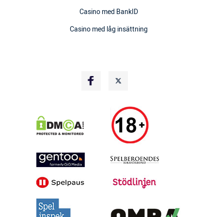
Casino med BankID
Casino med låg insättning