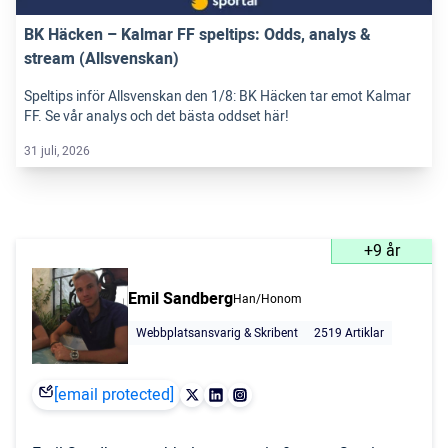
BK Häcken – Kalmar FF speltips: Odds, analys &
stream (Allsvenskan)
Speltips inför Allsvenskan den 1/8: BK Häcken tar emot Kalmar
FF. Se vår analys och det bästa oddset här!
31 juli, 2026
+9 år
Emil Sandberg
Han/Honom
Webbplatsansvarig & Skribent
2519 Artiklar
[email protected]