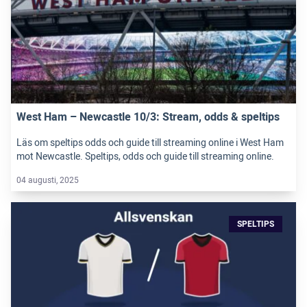
West Ham – Newcastle 10/3: Stream, odds & speltips
Läs om speltips odds och guide till streaming online i West Ham
mot Newcastle. Speltips, odds och guide till streaming online.
04 augusti, 2025
SPELTIPS