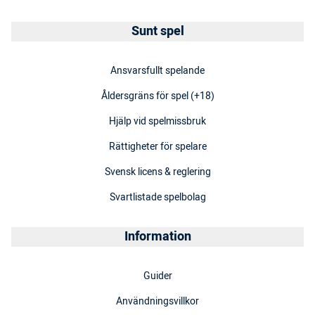
Sunt spel
Ansvarsfullt spelande
Åldersgräns för spel (+18)
Hjälp vid spelmissbruk
Rättigheter för spelare
Svensk licens & reglering
Svartlistade spelbolag
Information
Guider
Användningsvillkor