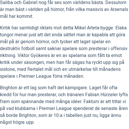
Saliba och Gabriel nog får ses som världens bästa. Dessutom
är man bäst i världen på hörnor, från vilka massvis av Arsenals
mål har kommit.
Kritik har samtidigt riktats mot detta Mikel Arteta-bygge. Elaka
tungor menar just att det enda sättet man är kapabla att göra
mål på är genom hörnor, och tycker att laget spelar en
destruktiv fotboll samt saknar spelare som presterar i offensiv
riktning. Viktor Gyökeres är en av spelarna som fått ta emot
kritik under säsongen, men han får sägas ha ryckt upp sig på
sistone, med flertalet mål och en utmärkelse till månadens
spelare i Premier League förra månaden.
Brighton är ett lag som haft det kämpigare. Laget får ofta
kredd för hur man presterar, och tränaren Fabian Hürzeler lyfts
fram som spännande med många idéer. Faktum är att tittar vi
på vad klubbarna i Premier League spenderat de senaste åren
så borde Brighton, som är 10:a i tabellen just nu, ligga ännu
något högre upp.