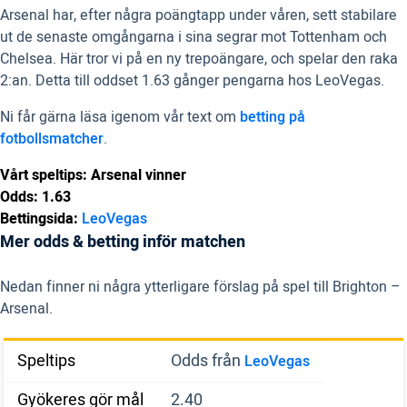
Arsenal har, efter några poängtapp under våren, sett stabilare
ut de senaste omgångarna i sina segrar mot Tottenham och
Chelsea. Här tror vi på en ny trepoängare, och spelar den raka
2:an. Detta till oddset 1.63 gånger pengarna hos LeoVegas.
Ni får gärna läsa igenom vår text om
betting på
fotbollsmatcher
.
Vårt speltips: Arsenal vinner
Odds: 1.63
Bettingsida:
LeoVegas
Mer odds & betting inför matchen
Nedan finner ni några ytterligare förslag på spel till Brighton –
Arsenal.
Speltips
Odds från
LeoVegas
Gyökeres gör mål
2.40