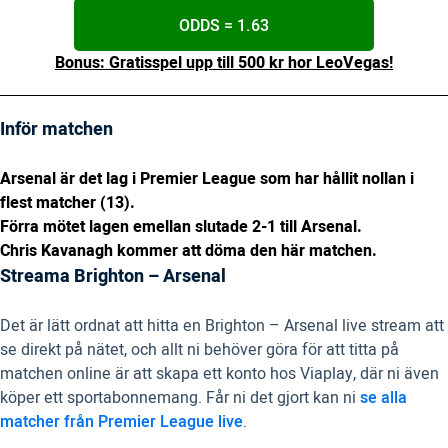
ODDS = 1.63
Bonus: Gratisspel upp till 500 kr hor LeoVegas!
Inför matchen
Arsenal är det lag i Premier League som har hållit nollan i
flest matcher (13).
Förra mötet lagen emellan slutade 2-1 till Arsenal.
Chris Kavanagh kommer att döma den här matchen.
Streama Brighton – Arsenal
Det är lätt ordnat att hitta en Brighton – Arsenal live stream att
se direkt på nätet, och allt ni behöver göra för att titta på
matchen online är att skapa ett konto hos Viaplay, där ni även
köper ett sportabonnemang. Får ni det gjort kan ni
se alla
matcher från Premier League live
.