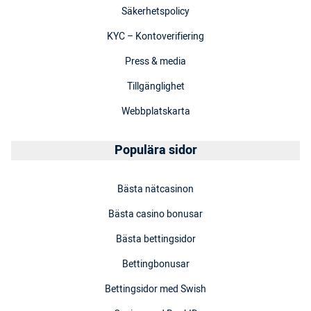
Säkerhetspolicy
KYC – Kontoverifiering
Press & media
Tillgänglighet
Webbplatskarta
Populära sidor
Bästa nätcasinon
Bästa casino bonusar
Bästa bettingsidor
Bettingbonusar
Bettingsidor med Swish