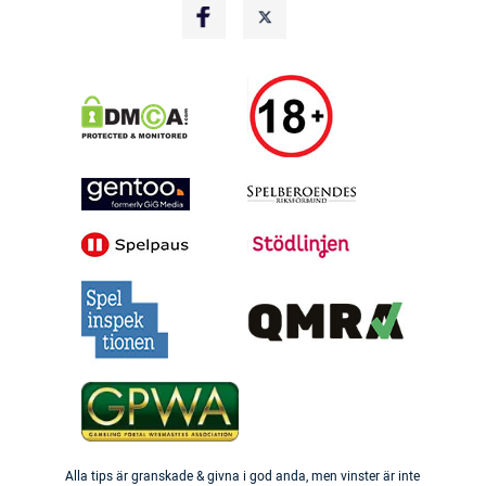
Alla tips är granskade & givna i god anda, men vinster är inte