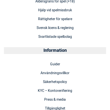
Åldersgräns för spel (+18)
Hjälp vid spelmissbruk
Rättigheter för spelare
Svensk licens & reglering
Svartlistade spelbolag
Information
Guider
Användningsvillkor
Säkerhetspolicy
KYC – Kontoverifiering
Press & media
Tillgänglighet