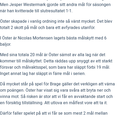
Men Jesper Westermark gjorde sitt andra mål för säsongen
när han kvitterade till slutresultatet 1-1.
Öster skapade i vanlig ordning inte så värst mycket. Det blev
totalt 2 skott på mål och bara ett avfyrades utanför.
I Öster är Nicolas Mortensen lagets bästa målskytt med 6
baljor.
Med sina totala 20 mål är Öster sämst av alla lag när det
kommer till målskyttet. Detta räddas upp snyggt av ett starkt
försvar och målvaktsspel, som bara har släppt förbi 19 mål.
Inget annat lag har släppt in färre mål i serien.
Då mycket står på spel för Brage gäller det verkligen att värna
om poängen. Öster har visat sig vara svåra att bryta ner och
vinna mot. Så risken är stor att vi får en avvaktande start och
en försiktig tillställning. Att utlova en målfest vore att ta it.
Därför faller spelet på att vi får se som mest 2 mål mellan