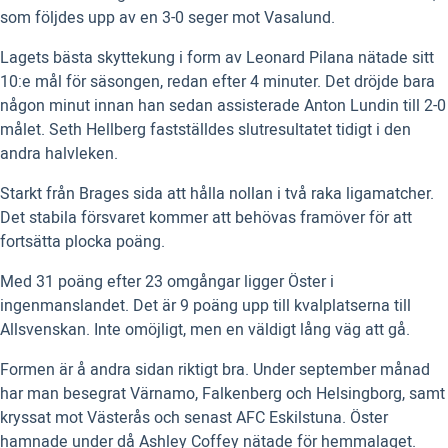
som följdes upp av en 3-0 seger mot Vasalund.
Lagets bästa skyttekung i form av Leonard Pilana nätade sitt
10:e mål för säsongen, redan efter 4 minuter. Det dröjde bara
någon minut innan han sedan assisterade Anton Lundin till 2-0
målet. Seth Hellberg fastställdes slutresultatet tidigt i den
andra halvleken.
Starkt från Brages sida att hålla nollan i två raka ligamatcher.
Det stabila försvaret kommer att behövas framöver för att
fortsätta plocka poäng.
Med 31 poäng efter 23 omgångar ligger Öster i
ingenmanslandet. Det är 9 poäng upp till kvalplatserna till
Allsvenskan. Inte omöjligt, men en väldigt lång väg att gå.
Formen är å andra sidan riktigt bra. Under september månad
har man besegrat Värnamo, Falkenberg och Helsingborg, samt
kryssat mot Västerås och senast AFC Eskilstuna. Öster
hamnade under då Ashley Coffey nätade för hemmalaget.