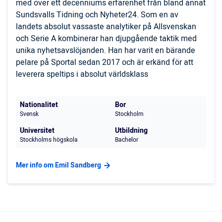
med över ett decenniums erfarenhet från bland annat
Sundsvalls Tidning och Nyheter24. Som en av
landets absolut vassaste analytiker på Allsvenskan
och Serie A kombinerar han djupgående taktik med
unika nyhetsavslöjanden. Han har varit en bärande
pelare på Sportal sedan 2017 och är erkänd för att
leverera speltips i absolut världsklass
Nationalitet
Bor
Svensk
Stockholm
Universitet
Utbildning
Stockholms högskola
Bachelor
Mer info om Emil Sandberg