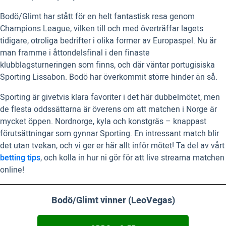
Bodö/Glimt har stått för en helt fantastisk resa genom
Champions League, vilken till och med överträffar lagets
tidigare, otroliga bedrifter i olika former av Europaspel. Nu är
man framme i åttondelsfinal i den finaste
klubblagsturneringen som finns, och där väntar portugisiska
Sporting Lissabon. Bodö har överkommit större hinder än så.
Sporting är givetvis klara favoriter i det här dubbelmötet, men
de flesta oddssättarna är överens om att matchen i Norge är
mycket öppen. Nordnorge, kyla och konstgräs – knappast
förutsättningar som gynnar Sporting. En intressant match blir
det utan tvekan, och vi ger er här allt inför mötet! Ta del av vårt
betting tips
, och kolla in hur ni gör för att live streama matchen
online!
Bodö/Glimt vinner (LeoVegas)