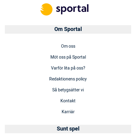
Om Sportal
Om oss
Möt oss på Sportal
Varför lita på oss?
Redaktionens policy
Så betygsätter vi
Kontakt
Karriär
Sunt spel