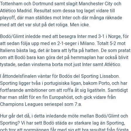
Tottenham och Dortmund samt slagit Manchester City och
Atlético Madrid. Resultat som dessa tog laget vidare till
playoff, där man ställdes mot Inter och där många räknade
med att det var slut på det roliga. Men icke.
Bodö/Glimt inledde med att besegra Inter med 3-1 i Norge, för
att sedan följa upp med en 2-1-seger i Milano. Totalt 5-2 mot
Italiens bästa lag, det är bara att lyfta på hatten. De som pratat
om att Bodö bara kan göra det på hemmaplan har också blivit
tystade, sedan vinsterna borta mot just Inter samt Atlético.
I åttondelsfinalen väntar för Bodös del Sporting Lissabon.
Sporting ligger tvåa i portugisiska ligan, bakom Porto, och har
fortfarande ambitioner om att roffa åt sig ligatiteln. Samtidigt
har man stått för en fin Europahöst, och gick vidare från
Champions Leagues seriespel som 7:a.
Hur går det då, i detta inledande möte mellan Bodö/Glimt och
Sporting? Vi har sett Bodö städa av starkare lag än Sporting,
och tror att norrmännen får med sig ett bra resultat från första