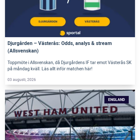
Djurgården – Västerås: Odds, analys & stream
(Allsvenskan)
Toppmöte i Allsvenskan, då Djurgårdens IF tar emot Västerås SK
på måndag kväll. Läs allt inför matchen här!
03 augusti, 2026
ENGLAND