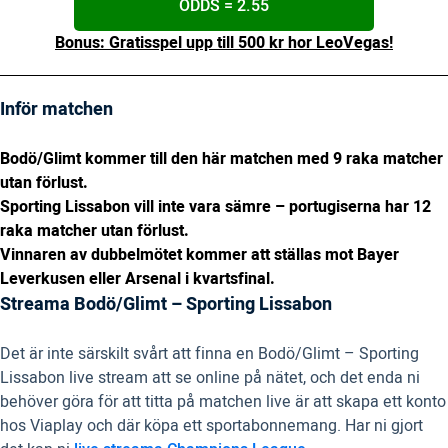
ODDS = 2.55
Bonus: Gratisspel upp till 500 kr hor LeoVegas!
Inför matchen
Bodö/Glimt kommer till den här matchen med 9 raka matcher
utan förlust.
Sporting Lissabon vill inte vara sämre – portugiserna har 12
raka matcher utan förlust.
Vinnaren av dubbelmötet kommer att ställas mot Bayer
Leverkusen eller Arsenal i kvartsfinal.
Streama Bodö/Glimt – Sporting Lissabon
Det är inte särskilt svårt att finna en Bodö/Glimt – Sporting
Lissabon live stream att se online på nätet, och det enda ni
behöver göra för att titta på matchen live är att skapa ett konto
hos Viaplay och där köpa ett sportabonnemang. Har ni gjort