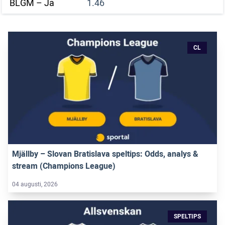
BLGM – Ja
1.46
CL
Mjällby – Slovan Bratislava speltips: Odds, analys &
stream (Champions League)
04 augusti, 2026
SPELTIPS