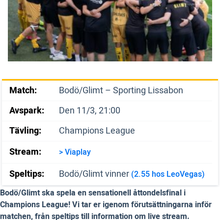
Match:
Bodö/Glimt – Sporting Lissabon
Avspark:
Den 11/3, 21:00
Tävling:
Champions League
Stream:
> Viaplay
Speltips:
Bodö/Glimt vinner
(2.55 hos LeoVegas)
Bodö/Glimt ska spela en sensationell åttondelsfinal i
Champions League! Vi tar er igenom förutsättningarna inför
matchen, från speltips till information om live stream.