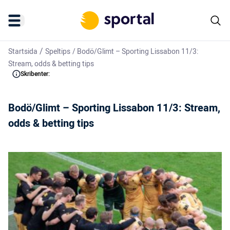
/
Startsida
Speltips
/
Bodö/Glimt – Sporting Lissabon 11/3:
Stream, odds & betting tips
Skribenter:
Bodö/Glimt – Sporting Lissabon 11/3: Stream,
odds & betting tips