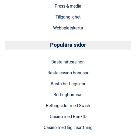
Press & media
Tillgänglighet
Webbplatskarta
Populära sidor
Bästa nätcasinon
Bästa casino bonusar
Bästa bettingsidor
Bettingbonusar
Bettingsidor med Swish
Casino med BankID
Casino med låg insättning