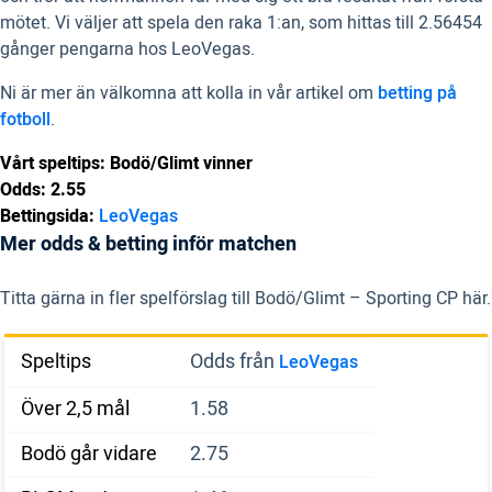
mötet. Vi väljer att spela den raka 1:an, som hittas till 2.56454
gånger pengarna hos LeoVegas.
Ni är mer än välkomna att kolla in vår artikel om
betting på
fotboll
.
Vårt speltips: Bodö/Glimt vinner
Odds: 2.55
Bettingsida:
LeoVegas
Mer odds & betting inför matchen
Titta gärna in fler spelförslag till Bodö/Glimt – Sporting CP här.
Speltips
Odds från
LeoVegas
Över 2,5 mål
1.58
Bodö går vidare
2.75