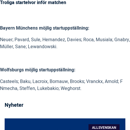
Troliga startelvor inför matchen
Bayern Münchens möjlig startuppställning:
Neuer; Pavard, Sule, Hernandez, Davies; Roca, Musiala; Gnabry,
Müller, Sane; Lewandowski.
Wolfsburgs möjlig startuppställning:
Casteels; Baku, Lacroix, Bornauw, Brooks; Vranckx, Arnold; F
Nmecha, Steffen, Lukebakio; Weghorst.
Nyheter
ALLSVENSKAN