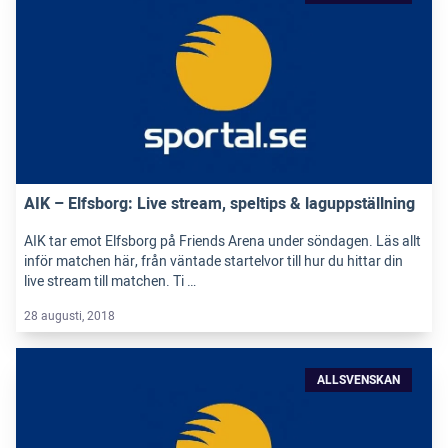
AIK – Elfsborg: Live stream, speltips & laguppställning
AIK tar emot Elfsborg på Friends Arena under söndagen. Läs allt
inför matchen här, från väntade startelvor till hur du hittar din
live stream till matchen. Ti …
28 augusti, 2018
ALLSVENSKAN