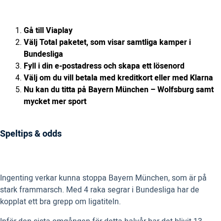
Gå till Viaplay
Välj Total paketet, som visar samtliga kamper i
Bundesliga
Fyll i din e-postadress och skapa ett lösenord
Välj om du vill betala med kreditkort eller med Klarna
Nu kan du titta på Bayern München – Wolfsburg samt
mycket mer sport
Speltips & odds
Ingenting verkar kunna stoppa Bayern München, som är på
stark frammarsch. Med 4 raka segrar i Bundesliga har de
kopplat ett bra grepp om ligatiteln.