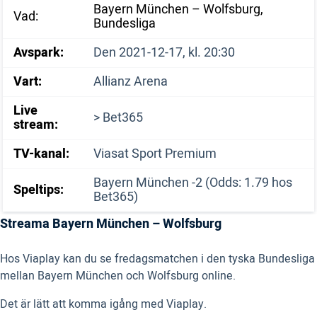
Bayern München – Wolfsburg,
Vad:
Bundesliga
Avspark:
Den 2021-12-17, kl. 20:30
Vart:
Allianz Arena
Live
> Bet365
stream:
TV-kanal:
Viasat Sport Premium
Bayern München -2 (Odds: 1.79 hos
Speltips:
Bet365)
Streama Bayern München – Wolfsburg
Hos Viaplay kan du se fredagsmatchen i den tyska Bundesliga
mellan Bayern München och Wolfsburg online.
Det är lätt att komma igång med Viaplay.