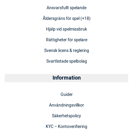
Ansvarsfullt spelande
Åldersgräns för spel (+18)
Hjälp vid spelmissbruk
Rättigheter för spelare
Svensk licens & reglering
Svartlistade spelbolag
Information
Guider
Användningsvillkor
Säkerhetspolicy
KYC – Kontoverifiering