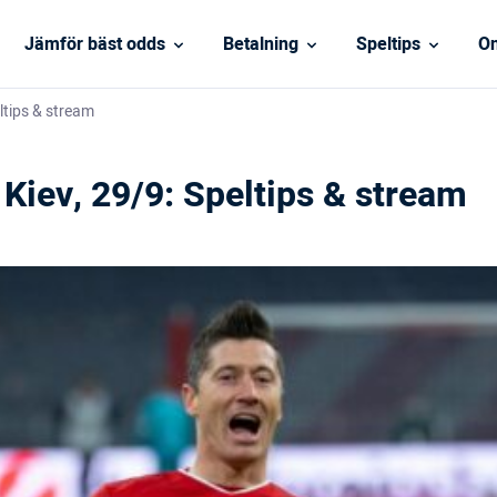
Jämför bäst odds
Betalning
Speltips
On
tips & stream
iev, 29/9: Speltips & stream