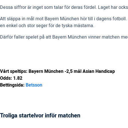
Dessa siffror är inget som talar för deras fördel. Laget har o
Att släppa in mål mot Bayern München hör till i dagens fotboll. 
en enkel och stor seger för de tyska mästarna.
Därför faller spelet på att Bayern München vinner matchen m
Vårt speltips: Bayern München -2,5 mål Asian Handicap
Odds: 1.82
Bettingsida:
Betsson
Troliga startelvor inför matchen