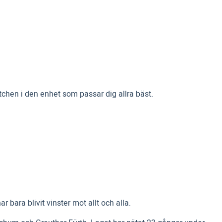
chen i den enhet som passar dig allra bäst.
 bara blivit vinster mot allt och alla.