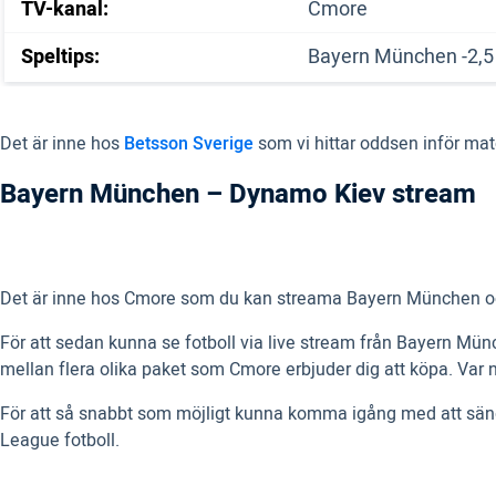
TV-kanal:
Cmore
Speltips:
Bayern München -2,
Det är inne hos
Betsson Sverige
som vi hittar oddsen inför ma
Bayern München – Dynamo Kiev stream
Det är inne hos Cmore som du kan streama Bayern München oc
För att sedan kunna se fotboll via live stream från Bayern Mü
mellan flera olika paket som Cmore erbjuder dig att köpa. Var n
För att så snabbt som möjligt kunna komma igång med att sänd
League fotboll.