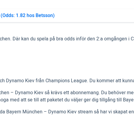
5
(Odds: 1.82 hos Betsson)
tchen. Där kan du spela på bra odds inför den 2:a omgången i
h Dynamo Kiev från Champions League. Du kommer att kunna b
nchen – Dynamo Kiev så krävs ett abonnemang. Du behöver med a
oga med att se till att paketet du väljer ger dig tillgång till 
a Bayern München – Dynamo Kiev stream så har vi skapat en lis