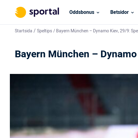
Oddsbonus
Betsidor
/
Startsida
Speltips
/
Bayern München – Dynamo Kiev, 29/9: Spel
Bayern München – Dynamo K