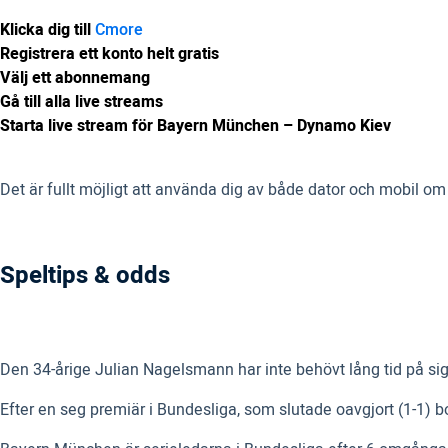
Klicka dig till
Cmore
Registrera ett konto helt gratis
Välj ett abonnemang
Gå till alla live streams
Starta live stream för Bayern München – Dynamo Kiev
Det är fullt möjligt att använda dig av både dator och mobil 
Speltips & odds
Den 34-årige Julian Nagelsmann har inte behövt lång tid på si
Efter en seg premiär i Bundesliga, som slutade oavgjort (1-1) bo