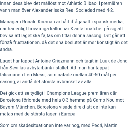
Innan dess blev det mållöst mot Athletic Bilbao. I premiären
vann man över Alexander Isaks Real Sociedad med 4-2.
Managern Ronald Koeman är hårt ifrågasatt i spansk media,
där har enligt trovärdiga källor har X antal matcher på sig att
bevisa att laget ska fajtas om titlar denna säsong. Det går att
förstå frustrationen, då det ena beslutet är mer konstigt än det
andra.
Laget har tappat Antoine Griezmann och tagit in Luuk de Jong
från Sevillas avbytarbänk i stället. Att man har tappat
talismanen Leo Messi, som nätade mellan 40-50 mål per
säsong, är ändå det största avbräcket av alla.
Det gick att se tydligt i Champions League premiären där
Barcelona förlorade med hela 0-3 hemma på Camp Nou mot
Bayern München. Barcelona visade direkt att de inte kan
mätas med de största lagen i Europa.
Som om skadesituationen inte var nog, med Pedri, Martin