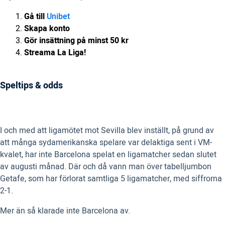
Gå till
Unibet
Skapa konto
Gör insättning på minst 50 kr
Streama La Liga!
Speltips & odds
I och med att ligamötet mot Sevilla blev inställt, på grund av
att många sydamerikanska spelare var delaktiga sent i VM-
kvalet, har inte Barcelona spelat en ligamatcher sedan slutet
av augusti månad. Där och då vann man över tabelljumbon
Getafe, som har förlorat samtliga 5 ligamatcher, med siffrorna
2-1.
Mer än så klarade inte Barcelona av.