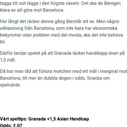
tagga till och lägga i den högsta växeln. Det ska de återigen
klara av att göra mot Barcelona.
Hur långt det räcker denna gång återstår att se. Men någon
utklassning från Barcelona, som inte bara har ekonomiska
bekymmer utan problem med det mesta, ska det inte behöva
bli.
Därför landar spelet på att Granada täcker handikapp linan på
1,5 mål.
Då har man råd att förlora matchen med ett mål i marginal mot
Barcelona, till mer än dubbla degen i odds. Snacka om
spelvärde.
Vårt speltips: Granada +1,5 Asian Handicap
Odds: 2.07