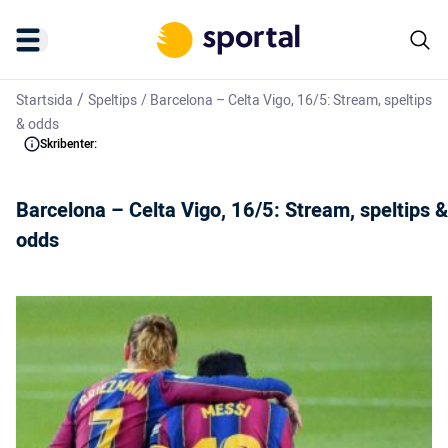
/
Startsida
Speltips
/
Barcelona – Celta Vigo, 16/5: Stream, speltips
& odds
Skribenter:
Barcelona – Celta Vigo, 16/5: Stream, speltips &
odds