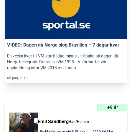
VIDEO: Dagen då Norge slog Brasilien – 7 dagar kvar
En vecka kvar till VM-start! Idag minns vi tillbaka på dagen då
Norge besegrade Brasilien i VM 1998. Vi fortsätter vår
uppladdning inför VM 2018 med ännu …
08 juni, 2018
+9 år
Emil Sandberg
Han/Honom
Webbplatsansvarig & Skribent
2519 Artiklar