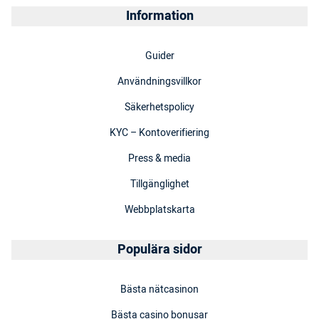
Information
Guider
Användningsvillkor
Säkerhetspolicy
KYC – Kontoverifiering
Press & media
Tillgänglighet
Webbplatskarta
Populära sidor
Bästa nätcasinon
Bästa casino bonusar