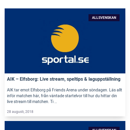
ALLSVENSKAN
AIK – Elfsborg: Live stream, speltips & laguppställning
AIK tar emot Elfsborg på Friends Arena under söndagen. Läs allt
inför matchen här, från väntade startelvor till hur du hittar din
live stream till matchen. Ti …
28 augusti, 2018