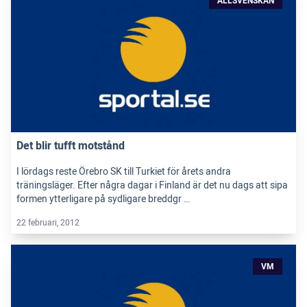
ALLSVENSKAN
Det blir tufft motstånd
I lördags reste Örebro SK till Turkiet för årets andra
träningsläger. Efter några dagar i Finland är det nu dags att sipa
formen ytterligare på sydligare breddgr …
22 februari, 2012
VM