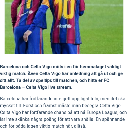
Barcelona och Celta Vigo möts i en för hemmalaget väldigt
viktig match. Även Celta Vigo har anledning att gå ut och ge
sitt allt. Ta del av speltips till matchen, och hitta er FC
Barcelona – Celta Vigo live stream.
Barcelona har fortfarande inte gett upp ligatiteln, men det ska
mycket till. Först och främst måste man besegra Celta Vigo.
Celta Vigo har fortfarande chans på att nå Europa League, och
lär inte skänka några poäng för att vara snälla. En spännande
och för båda lagen viktig match här, alltså.