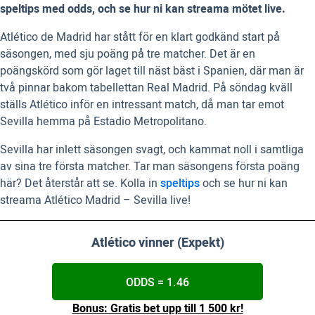
speltips med odds, och se hur ni kan streama mötet live.
Atlético de Madrid har stått för en klart godkänd start på
säsongen, med sju poäng på tre matcher. Det är en
poängskörd som gör laget till näst bäst i Spanien, där man är
två pinnar bakom tabellettan Real Madrid. På söndag kväll
ställs Atlético inför en intressant match, då man tar emot
Sevilla hemma på Estadio Metropolitano.
Sevilla har inlett säsongen svagt, och kammat noll i samtliga
av sina tre första matcher. Tar man säsongens första poäng
här? Det återstår att se. Kolla in
speltips
och se hur ni kan
streama Atlético Madrid – Sevilla live!
Atlético vinner (Expekt)
ODDS = 1.46
Bonus: Gratis bet upp till 1 500 kr!