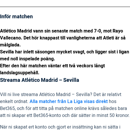
Inför matchen
Atlético Madrid vann sin senaste match med 7-0, mot Rayo
Vallecano. Det hör knappast till vanligheterna att Atleti är så
målglada.
Sevilla har inlett säsongen mycket svagt, och ligger sist i ligan
med noll inspelade poäng.
Efter den här matchen väntar ett två veckors långt
landslagsuppehåll.
Streama Atlético Madrid – Sevilla
Vill ni live streama Atlético Madrid – Sevilla? Det är relativt
enkelt ordnat.
Alla matcher från La Liga visas direkt
hos
Bet365, och för att titta på matchen online krävs således bara
att ni skapar ett Bet365-konto och där sätter in minst 50 kronor.
När ni skapat ert konto och gjort er insättning kan ni sätta i