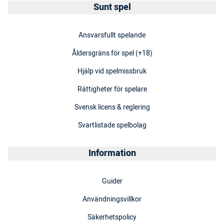
Sunt spel
Ansvarsfullt spelande
Åldersgräns för spel (+18)
Hjälp vid spelmissbruk
Rättigheter för spelare
Svensk licens & reglering
Svartlistade spelbolag
Information
Guider
Användningsvillkor
Säkerhetspolicy