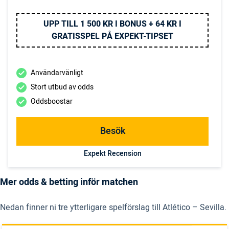
UPP TILL 1 500 KR I BONUS + 64 KR I
GRATISSPEL PÅ EXPEKT-TIPSET
Användarvänligt
Stort utbud av odds
Oddsboostar
Besök
Expekt Recension
Mer odds & betting inför matchen
Nedan finner ni tre ytterligare spelförslag till Atlético – Sevilla.