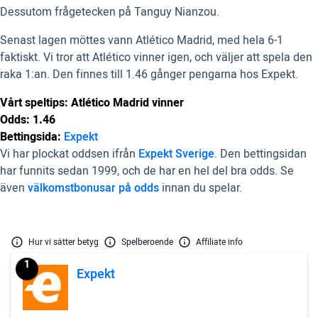
Dessutom frågetecken på Tanguy Nianzou.
Senast lagen möttes vann Atlético Madrid, med hela 6-1
faktiskt. Vi tror att Atlético vinner igen, och väljer att spela den
raka 1:an. Den finnes till 1.46 gånger pengarna hos Expekt.
Vårt speltips: Atlético Madrid vinner
Odds: 1.46
Bettingsida:
Expekt
Vi har plockat oddsen ifrån
Expekt Sverige
. Den bettingsidan
har funnits sedan 1999, och de har en hel del bra odds. Se
även
välkomstbonusar på odds
innan du spelar.
Hur vi sätter betyg
Spelberoende
Affiliate info
1
Expekt