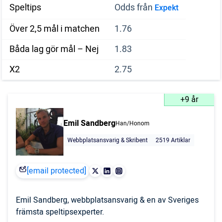
Speltips
Odds från
Expekt
Över 2,5 mål i matchen
1.76
Båda lag gör mål – Nej
1.83
X2
2.75
+9 år
Emil Sandberg
Han/Honom
Webbplatsansvarig & Skribent
2519 Artiklar
[email protected]
Emil Sandberg, webbplatsansvarig & en av Sveriges
främsta speltipsexperter.