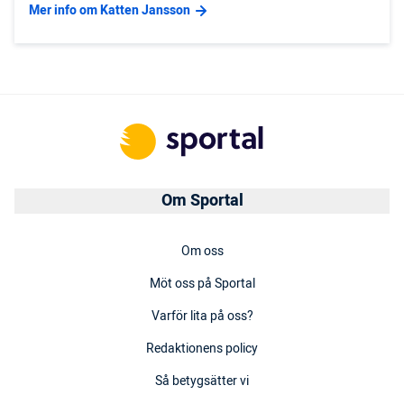
Mer info om Katten Jansson
Om Sportal
Om oss
Möt oss på Sportal
Varför lita på oss?
Redaktionens policy
Så betygsätter vi