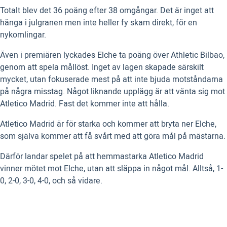
Totalt blev det 36 poäng efter 38 omgångar. Det är inget att
hänga i julgranen men inte heller fy skam direkt, för en
nykomlingar.
Även i premiären lyckades Elche ta poäng över Athletic Bilbao,
genom att spela mållöst. Inget av lagen skapade särskilt
mycket, utan fokuserade mest på att inte bjuda motståndarna
på några misstag. Något liknande upplägg är att vänta sig mot
Atletico Madrid. Fast det kommer inte att hålla.
Atletico Madrid är för starka och kommer att bryta ner Elche,
som själva kommer att få svårt med att göra mål på mästarna.
Därför landar spelet på att hemmastarka Atletico Madrid
vinner mötet mot Elche, utan att släppa in något mål. Alltså, 1-
0, 2-0, 3-0, 4-0, och så vidare.