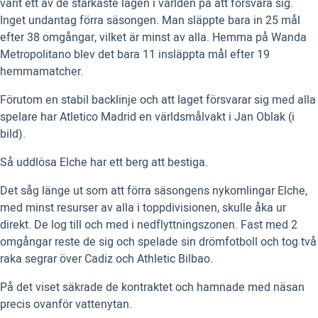
varit ett av de starkaste lagen i världen på att försvara sig.
Inget undantag förra säsongen. Man släppte bara in 25 mål
efter 38 omgångar, vilket är minst av alla. Hemma på Wanda
Metropolitano blev det bara 11 insläppta mål efter 19
hemmamatcher.
Förutom en stabil backlinje och att laget försvarar sig med alla
spelare har Atletico Madrid en världsmålvakt i Jan Oblak (i
bild).
Så uddlösa Elche har ett berg att bestiga.
Det såg länge ut som att förra säsongens nykomlingar Elche,
med minst resurser av alla i toppdivisionen, skulle åka ur
direkt. De log till och med i nedflyttningszonen. Fast med 2
omgångar reste de sig och spelade sin drömfotboll och tog två
raka segrar över Cadiz och Athletic Bilbao.
På det viset säkrade de kontraktet och hamnade med näsan
precis ovanför vattenytan.