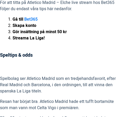
För att titta på Atletico Madrid – Elche live stream hos Bet365
följer du endast våra tips här nedanför.
Gå till
Bet365
Skapa konto
Gör insättning på minst 50 kr
Streama La Liga!
Speltips & odds
Spelbolag ser Atletico Madrid som en tredjehandsfavorit, efter
Real Madrid och Barcelona, i den ordningen, till att vinna den
spanska La Liga titeln.
Resan har börjat bra. Atletico Madrid hade ett tufft bortamöte
som man vann mot Celta Vigo i premiären.