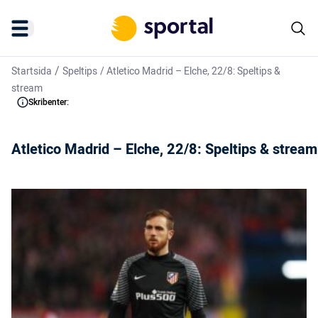
/
Startsida
Speltips
/
Atletico Madrid – Elche, 22/8: Speltips &
stream
Skribenter:
Atletico Madrid – Elche, 22/8: Speltips & stream