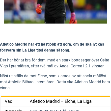
Atletico Madrid har ett hästjobb att göra, om de ska lyckas
försvara sin La Liga titel denna säsong.
Det har börjat bra för dem, med en stark bortaseger över Celta
Vigo i premiären, efter två mål av Angel Correa i 2-1 vinsten.
Näst ut ställs de mot Elche, som klarade av att spela mållöst
mot Athletic Bilbao i premiären. Detta ska Atletico Madrid bara
vinna.
Vad:
Atletico Madrid – Elche, La Liga