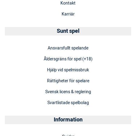
Kontakt
Karriär
Sunt spel
Ansvarsfullt spelande
Åldersgräns för spel (+18)
Hjälp vid spelmissbruk
Rättigheter för spelare
Svensk licens & reglering
Svartlistade spelbolag
Information