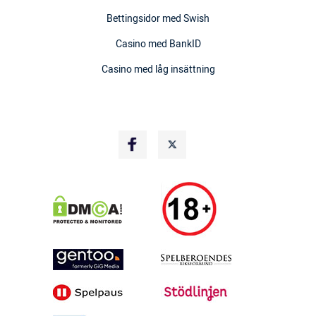
Bettingsidor med Swish
Casino med BankID
Casino med låg insättning