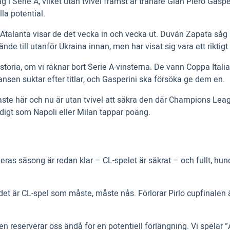
 i Serie A, vilket utan tvivel främst är tränare Gian Piero Gasp
la potential.
hos Atalanta visar de det vecka in och vecka ut. Duván Zapata så
de till utanför Ukraina innan, men har visat sig vara ett rikti
storia, om vi räknar bort Serie A-vinsterna. De vann Coppa Italia 
sen suktar efter titlar, och Gasperini ska försöka ge dem en.
aste här och nu är utan tvivel att säkra den där Champions Leagu
igt som Napoli eller Milan tappar poäng.
ras säsong är redan klar – CL-spelet är säkrat – och fullt, hun
et är CL-spel som måste, måste nås. Förlorar Pirlo cupfinalen
 men reserverar oss ändå för en potentiell förlängning. Vi spelar 