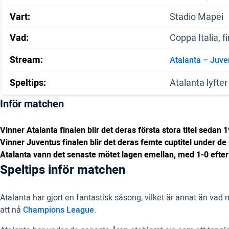
Vart:
Stadio Mapei
Vad:
Coppa Italia, fi
Stream:
Atalanta – Juve
Speltips:
Atalanta lyfte
Inför matchen
Vinner Atalanta finalen blir det deras första stora titel sedan 1
Vinner Juventus finalen blir det deras femte cuptitel under d
Atalanta vann det senaste mötet lagen emellan, med 1-0 efter
Speltips inför matchen
Atalanta har gjort en fantastisk säsong, vilket är annat än v
att nå
Champions League
.