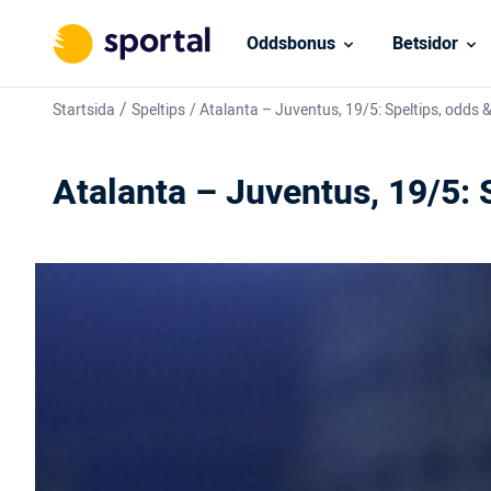
Oddsbonus
Betsidor
/
Startsida
Speltips
/
Atalanta – Juventus, 19/5: Speltips, odds &
Atalanta – Juventus, 19/5: S