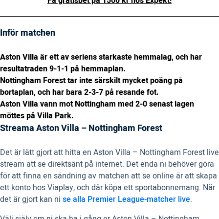
Få gratisbet på 1500 kr hos Expekt!
Inför matchen
Aston Villa är ett av seriens starkaste hemmalag, och har
resultatraden 9-1-1 på hemmaplan.
Nottingham Forest tar inte särskilt mycket poäng på
bortaplan, och har bara 2-3-7 på resande fot.
Aston Villa vann mot Nottingham med 2-0 senast lagen
möttes på Villa Park.
Streama Aston Villa – Nottingham Forest
Det är lätt gjort att hitta en Aston Villa – Nottingham Forest live
stream att se direktsänt på internet. Det enda ni behöver göra
för att finna en sändning av matchen att se online är att skapa
ett konto hos Viaplay, och där köpa ett sportabonnemang. När
det är gjort kan ni
se alla Premier League-matcher live
.