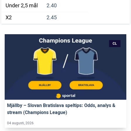
Under 2,5 mål
2.40
X2
2.45
CL
Mjällby – Slovan Bratislava speltips: Odds, analys &
stream (Champions League)
04 augusti, 2026