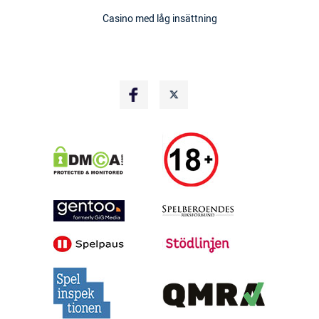
Casino med låg insättning