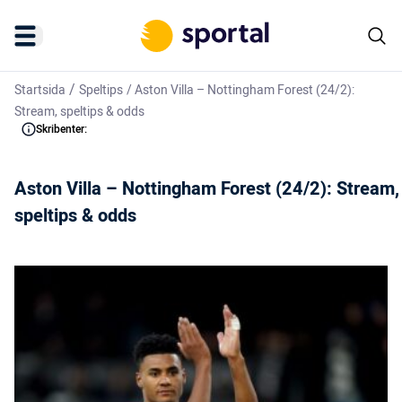
/
Startsida
Speltips
/
Aston Villa – Nottingham Forest (24/2):
Stream, speltips & odds
Skribenter:
Aston Villa – Nottingham Forest (24/2): Stream,
speltips & odds