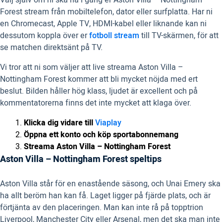
Välj själv om ni ska ha i gång er Aston Villa – Nottingham
Forest stream från mobiltelefon, dator eller surfplatta. Har ni
en Chromecast, Apple TV, HDMI-kabel eller liknande kan ni
dessutom koppla över er
fotboll stream
till TV-skärmen, för att
se matchen direktsänt på TV.
Vi tror att ni som väljer att live streama Aston Villa –
Nottingham Forest kommer att bli mycket nöjda med ert
beslut. Bilden håller hög klass, ljudet är excellent och på
kommentatorerna finns det inte mycket att klaga över.
Klicka dig vidare till
Viaplay
Öppna ett konto och köp sportabonnemang
Streama Aston Villa – Nottingham Forest
Aston Villa – Nottingham Forest speltips
Aston Villa står för en enastående säsong, och Unai Emery ska
ha allt beröm han kan få. Laget ligger på fjärde plats, och är
förtjänta av den placeringen. Man kan inte rå på topptrion
Liverpool, Manchester City eller Arsenal, men det ska man inte