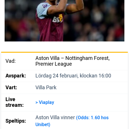
Aston Villa – Nottingham Forest,
Vad:
Premier League
Avspark:
Lördag 24 februari, klockan 16:00
Vart:
Villa Park
Live
> Viaplay
stream:
Aston Villa vinner
(Odds: 1.60 hos
Speltips:
Unibet)