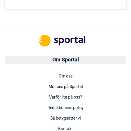
Om Sportal
Om oss
Möt oss på Sportal
Varför lita på oss?
Redaktionens policy
Så betygsätter vi
Kontakt