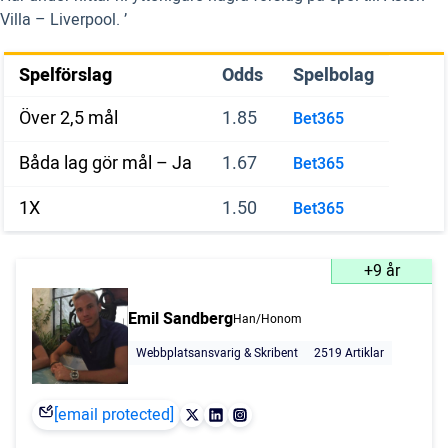
Villa – Liverpool. ’
Spelförslag
Odds
Spelbolag
Över 2,5 mål
1.85
Bet365
Båda lag gör mål – Ja
1.67
Bet365
1X
1.50
Bet365
+9 år
Emil Sandberg
Han/Honom
Webbplatsansvarig & Skribent
2519 Artiklar
[email protected]