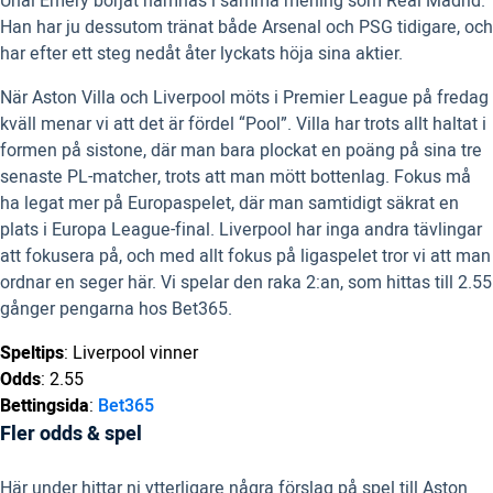
Unai Emery börjat nämnas i samma mening som Real Madrid.
Han har ju dessutom tränat både Arsenal och PSG tidigare, och
har efter ett steg nedåt åter lyckats höja sina aktier.
När Aston Villa och Liverpool möts i Premier League på fredag
kväll menar vi att det är fördel “Pool”. Villa har trots allt haltat i
formen på sistone, där man bara plockat en poäng på sina tre
senaste PL-matcher, trots att man mött bottenlag. Fokus må
ha legat mer på Europaspelet, där man samtidigt säkrat en
plats i Europa League-final. Liverpool har inga andra tävlingar
att fokusera på, och med allt fokus på ligaspelet tror vi att man
ordnar en seger här. Vi spelar den raka 2:an, som hittas till 2.55
gånger pengarna hos Bet365.
Speltips
: Liverpool vinner
Odds
: 2.55
Bettingsida
:
Bet365
Fler odds & spel
Här under hittar ni ytterligare några förslag på spel till Aston