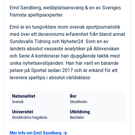
Emil Sandberg, webbplatsansvarig & en av Sveriges
främsta speltipsexperter.
Emil är en tungviktare inom svensk sportjournalistik
med över ett decenniums erfarenhet från bland annat
Sundsvalls Tidning och Nyheter24. Som en av
landets absolut vassaste analytiker på Allsvenskan
och Serie A kombinerar han djupgående taktik med
unika nyhetsavslöjanden. Han har varit en bärande
pelare på Sportal sedan 2017 och är erkänd för att
leverera speltips i absolut världsklass
Nationalitet
Bor
Svensk
Stockholm
Universitet
Utbildning
Stockholms högskola
Bachelor
Mer info om Emil Sandberg