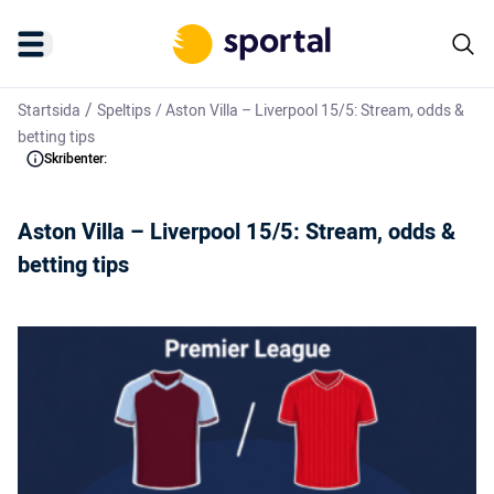
/
Startsida
Speltips
/
Aston Villa – Liverpool 15/5: Stream, odds &
betting tips
Skribenter:
Aston Villa – Liverpool 15/5: Stream, odds &
betting tips