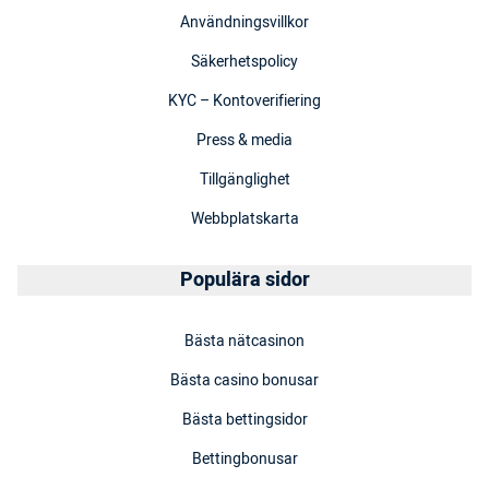
Användningsvillkor
Säkerhetspolicy
KYC – Kontoverifiering
Press & media
Tillgänglighet
Webbplatskarta
Populära sidor
Bästa nätcasinon
Bästa casino bonusar
Bästa bettingsidor
Bettingbonusar