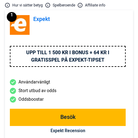
Hur vi sätter betyg
Spelberoende
Affiliate info
1
Expekt
UPP TILL 1 500 KR I BONUS + 64 KR I
GRATISSPEL PÅ EXPEKT-TIPSET
Användarvänligt
Stort utbud av odds
Oddsboostar
Besök
Expekt Recension