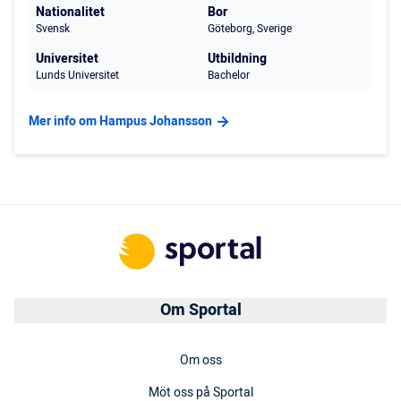
Nationalitet
Bor
Svensk
Göteborg, Sverige
Universitet
Utbildning
Lunds Universitet
Bachelor
Mer info om Hampus Johansson
Om Sportal
Om oss
Möt oss på Sportal