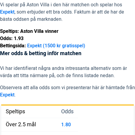
Vi spelar på Aston Villa i den här matchen och spelar hos
Expekt
, som erbjuder ett bra odds. Faktum är att de har de
bästa oddsen på marknaden.
Speltips: Aston Villa vinner
Odds: 1.93
Bettingsida:
Expekt (1500 kr gratisspel)
Mer odds & betting inför matchen
Vi har identifierat några andra intressanta alternativ som är
värda att titta närmare på, och de finns listade nedan.
Observera att alla odds som vi presenterar här är hämtade från
Expekt
.
Speltips
Odds
Över 2.5 mål
1.80