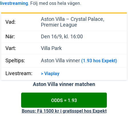
livestreaming
. Följ med oss hela vägen.
Aston Villa – Crystal Palace,
Vad:
Premier League
När:
Den 16/9, kl. 16:00
Vart:
Villa Park
Speltips:
Aston Villa vinner
(1.93 hos Expekt)
Livestream:
>
Via
play
Aston Villa vinner matchen
ODDS = 1.93
Bonus: Få 1500 kr i gratisspel hos Expekt