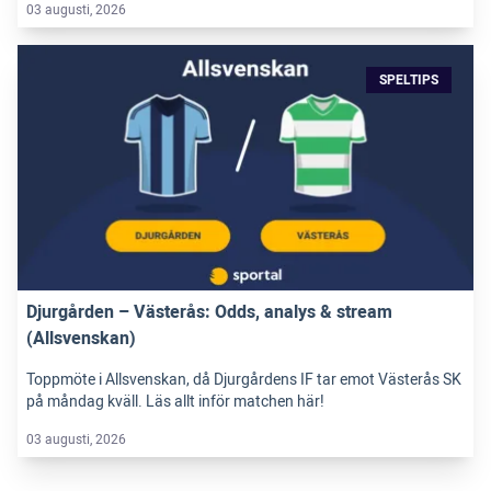
03 augusti, 2026
SPELTIPS
Djurgården – Västerås: Odds, analys & stream
(Allsvenskan)
Toppmöte i Allsvenskan, då Djurgårdens IF tar emot Västerås SK
på måndag kväll. Läs allt inför matchen här!
03 augusti, 2026