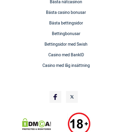
Bästa nätcasinon
Bästa casino bonusar
Bästa bettingsidor
Bettingbonusar
Bettingsidor med Swish
Casino med BankID
Casino med låg insättning