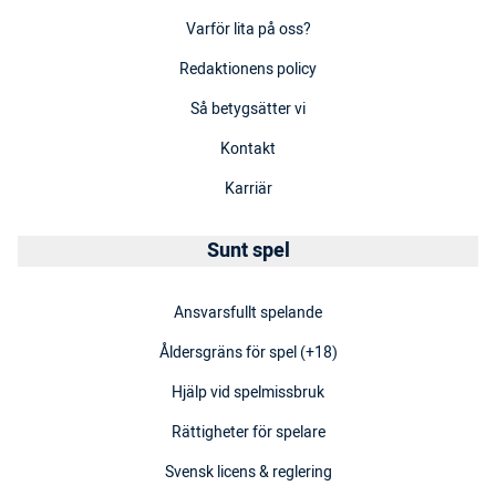
Varför lita på oss?
Redaktionens policy
Så betygsätter vi
Kontakt
Karriär
Sunt spel
Ansvarsfullt spelande
Åldersgräns för spel (+18)
Hjälp vid spelmissbruk
Rättigheter för spelare
Svensk licens & reglering