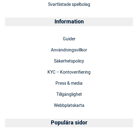
Svartlistade spelbolag
Information
Guider
Användningsvillkor
Säkerhetspolicy
KYC – Kontoverifiering
Press & media
Tillgänglighet
Webbplatskarta
Populära sidor