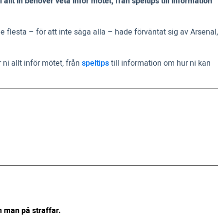
lt in behöver veta inför mötet, från speltips till information
flesta – för att inte säga alla – hade förväntat sig av Arsenal,
i allt inför mötet, från
speltips
till information om hur ni kan
 man på straffar.