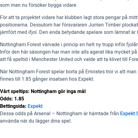
som man nu försöker bygga vidare.
För att ta projektet vidare har klubben lagt stora pengar på mi
positionerna. Dessutom har försvararen Jurrien Timber plockats
jämfört med ifjol. Den enda betydande spelare som lämnat är Gr
Nottingham Forest värvade i princip en helt ny trupp inför fjo
Inför den här säsongen har man inte alls agerat lika mycket p
att få speltid i Manchester United och valde att ta klivet till F
När Nottingham Forest spelar borta på Emirates tror vi att man 
finnes till 1.85 gånger insatsen hos Expekt.
Vårt speltips: Nottingham gör inga mål
Odds: 1.85
Bettingsida:
Expekt
Dessa odds på Arsenal – Nottingham är hämtade från
Expekt 
använda när du lägger dina spel.