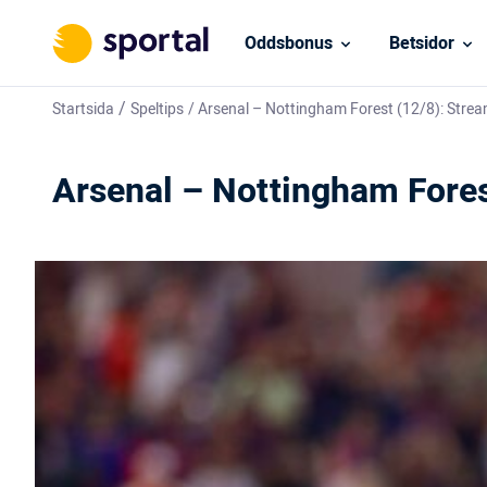
Oddsbonus
Betsidor
/
Startsida
Speltips
/
Arsenal – Nottingham Forest (12/8): Strea
Arsenal – Nottingham Forest