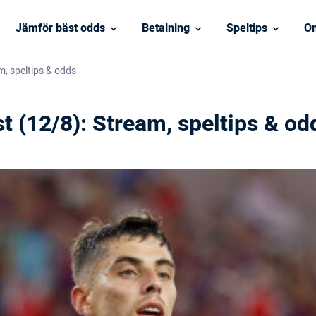
Jämför bäst odds
Betalning
Speltips
On
m, speltips & odds
 (12/8): Stream, speltips & od