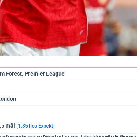
am Forest, Premier League
London
,5 mål
(1.85 hos Expekt)