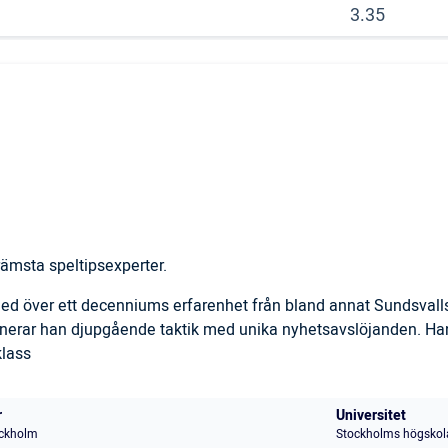
3.35
ämsta speltipsexperter.
 med över ett decenniums erfarenhet från bland annat Sundsval
inerar han djupgående taktik med unika nyhetsavslöjanden. Han
klass
r
Universitet
ckholm
Stockholms högskol