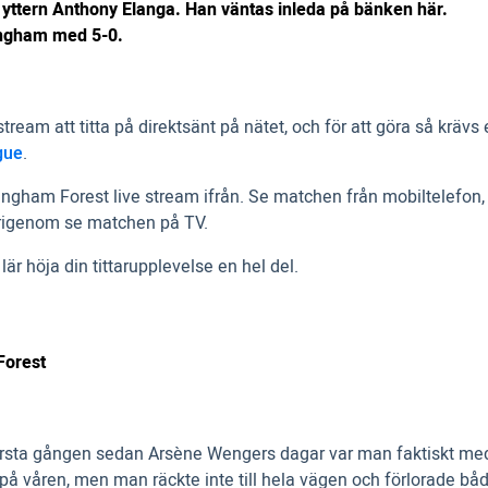
 yttern Anthony Elanga. Han väntas inleda på bänken här.
ingham med 5-0.
stream att titta på direktsänt på nätet, och för att göra så krä
gue
.
tingham Forest live stream ifrån. Se matchen från mobiltelefon,
därigenom se matchen på TV.
lär höja din tittarupplevelse en hel del.
Forest
första gången sedan Arsène Wengers dagar var man faktiskt med 
 på våren, men man räckte inte till hela vägen och förlorade båd