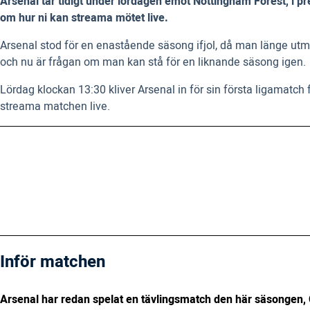
Arsenal tar tidigt under lördagen emot Nottingham Forest, i pre
om hur ni kan streama mötet live.
Arsenal stod för en enastående säsong ifjol, då man länge utman
och nu är frågan om man kan stå för en liknande säsong igen.
Lördag klockan 13:30 kliver Arsenal in för sin första ligamatch 
streama matchen live.
Inför matchen
Arsenal har redan spelat en tävlingsmatch den här säsongen,