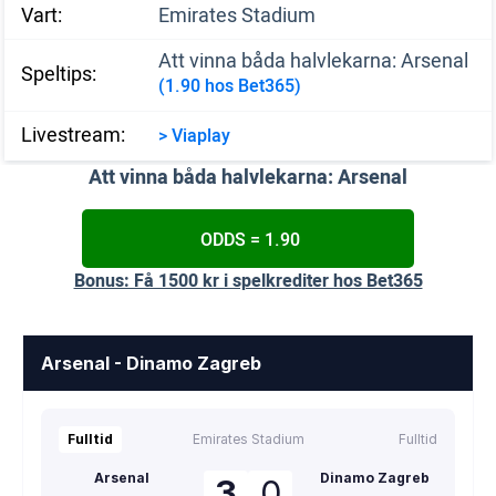
Vart:
Emirates Stadium
Att vinna båda halvlekarna: Arsenal
Speltips:
(1.90 hos Bet365)
Livestream:
>
Via
play
Att vinna båda halvlekarna: Arsenal
ODDS = 1.90
Bonus: Få 1500 kr i spelkrediter hos Bet365