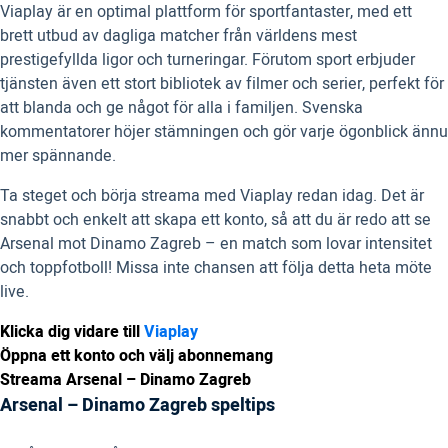
Viaplay är en optimal plattform för sportfantaster, med ett
brett utbud av dagliga matcher från världens mest
prestigefyllda ligor och turneringar. Förutom sport erbjuder
tjänsten även ett stort bibliotek av filmer och serier, perfekt för
att blanda och ge något för alla i familjen. Svenska
kommentatorer höjer stämningen och gör varje ögonblick ännu
mer spännande.
Ta steget och börja streama med Viaplay redan idag. Det är
snabbt och enkelt att skapa ett konto, så att du är redo att se
Arsenal mot Dinamo Zagreb – en match som lovar intensitet
och toppfotboll! Missa inte chansen att följa detta heta möte
live.
Klicka dig vidare till
Viaplay
Öppna ett konto och välj abonnemang
Streama Arsenal – Dinamo Zagreb
Arsenal – Dinamo Zagreb speltips