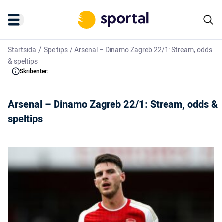
/
Startsida
Speltips
/
Arsenal – Dinamo Zagreb 22/1: Stream, odds
& speltips
Skribenter:
Arsenal – Dinamo Zagreb 22/1: Stream, odds &
speltips