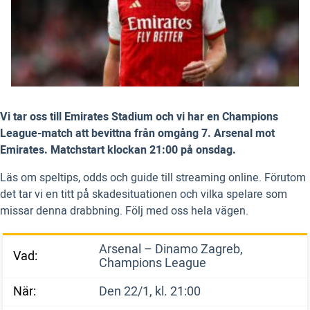
Vi tar oss till Emirates Stadium och vi har en Champions
League-match att bevittna från omgång 7. Arsenal mot
Emirates. Matchstart klockan 21:00 på onsdag.
Läs om speltips, odds och guide till streaming online. Förutom
det tar vi en titt på skadesituationen och vilka spelare som
missar denna drabbning. Följ med oss hela vägen.
Arsenal – Dinamo Zagreb,
Vad:
Champions League
När:
Den 22/1, kl. 21:00