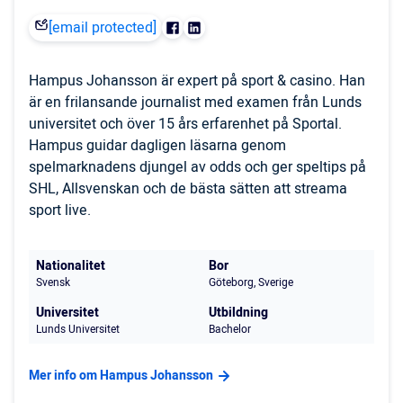
[email protected]
Hampus Johansson är expert på sport & casino. Han
är en frilansande journalist med examen från Lunds
universitet och över 15 års erfarenhet på Sportal.
Hampus guidar dagligen läsarna genom
spelmarknadens djungel av odds och ger speltips på
SHL, Allsvenskan och de bästa sätten att streama
sport live.
Nationalitet
Bor
Svensk
Göteborg, Sverige
Universitet
Utbildning
Lunds Universitet
Bachelor
Mer info om Hampus Johansson