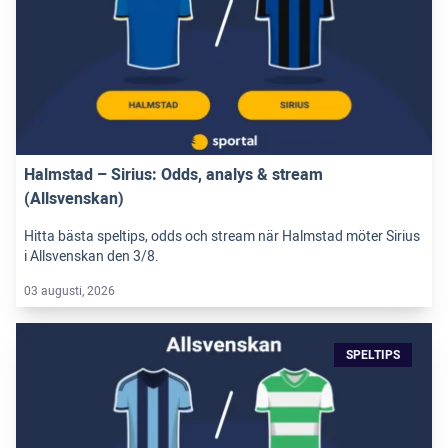
Halmstad – Sirius: Odds, analys & stream
(Allsvenskan)
Hitta bästa speltips, odds och stream när Halmstad möter Sirius
i Allsvenskan den 3/8.
03 augusti, 2026
SPELTIPS