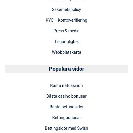
Säkerhetspolicy
KYC – Kontoverifiering
Press & media
Tillgänglighet
Webbplatskarta
Populära sidor
Bästa nätcasinon
Bästa casino bonusar
Bästa bettingsidor
Bettingbonusar
Bettingsidor med Swish