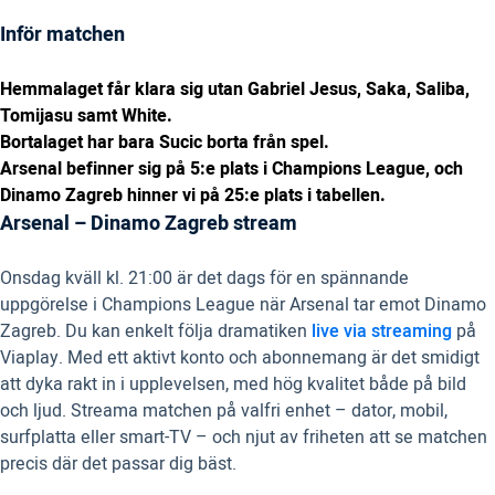
Inför matchen
Hemmalaget får klara sig utan Gabriel Jesus, Saka, Saliba,
Tomijasu samt White.
Bortalaget har bara Sucic borta från spel.
Arsenal befinner sig på 5:e plats i Champions League, och
Dinamo Zagreb hinner vi på 25:e plats i tabellen.
Arsenal – Dinamo Zagreb stream
Onsdag kväll kl. 21:00 är det dags för en spännande
uppgörelse i Champions League när Arsenal tar emot Dinamo
Zagreb. Du kan enkelt följa dramatiken
live via streaming
på
Viaplay. Med ett aktivt konto och abonnemang är det smidigt
att dyka rakt in i upplevelsen, med hög kvalitet både på bild
och ljud. Streama matchen på valfri enhet – dator, mobil,
surfplatta eller smart-TV – och njut av friheten att se matchen
precis där det passar dig bäst.