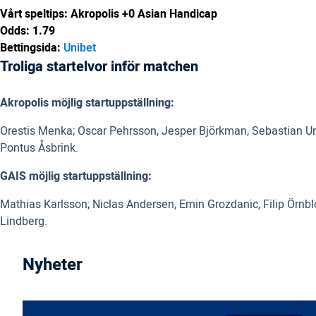
Vårt speltips: Akropolis +0 Asian Handicap
Odds: 1.79
Bettingsida:
Unibet
Troliga startelvor inför matchen
Akropolis möjlig startuppställning:
Orestis Menka; Oscar Pehrsson, Jesper Björkman,
Sebastian U
Pontus Åsbrink.
GAIS möjlig startuppställning:
Mathias Karlsson; Niclas Andersen, Emin Grozdanic,
Filip Örnb
Lindberg.
Nyheter