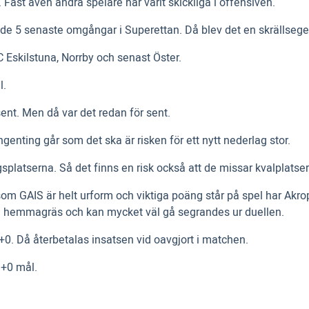
Fast även andra spelare har varit skickliga i offensiven.
er de 5 senaste omgångar i Superettan. Då blev det en skrällseg
C Eskilstuna, Norrby och senast Öster.
l.
ent. Men då var det redan för sent.
enting går som det ska är risken för ett nytt nederlag stor.
gsplatserna. Så det finns en risk också att de missar kvalplatser
 GAIS är helt urform och viktiga poäng står på spel har Akropo
på hemmagräs och kan mycket väl gå segrandes ur duellen.
 +0. Då återbetalas insatsen vid oavgjort i matchen.
 +0 mål.