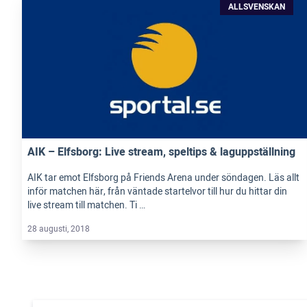
ALLSVENSKAN
AIK – Elfsborg: Live stream, speltips & laguppställning
AIK tar emot Elfsborg på Friends Arena under söndagen. Läs allt
inför matchen här, från väntade startelvor till hur du hittar din
live stream till matchen. Ti …
28 augusti, 2018