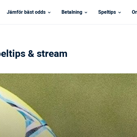
Jämför bäst odds
Betalning
Speltips
On
eltips & stream