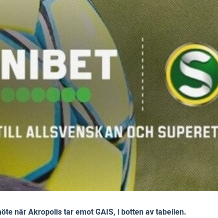
te när Akropolis tar emot GAIS, i botten av tabellen.