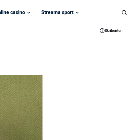
line casino
Streama sport
Skribenter: