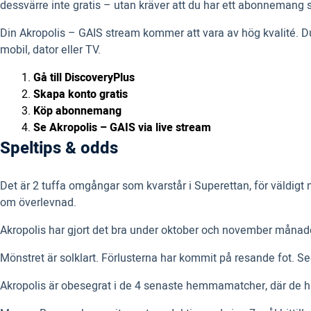
dessvärre inte gratis – utan kräver att du har ett abonnemang 
Din Akropolis – GAIS stream kommer att vara av hög kvalité. 
mobil, dator eller TV.
Gå till DiscoveryPlus
Skapa konto gratis
Köp abonnemang
Se Akropolis – GAIS via live stream
Speltips & odds
Det är 2 tuffa omgångar som kvarstår i Superettan, för väldigt
om överlevnad.
Akropolis har gjort det bra under oktober och november månade
Mönstret är solklart. Förlusterna har kommit på resande fot.
Akropolis är obesegrat i de 4 senaste hemmamatcher, där de h