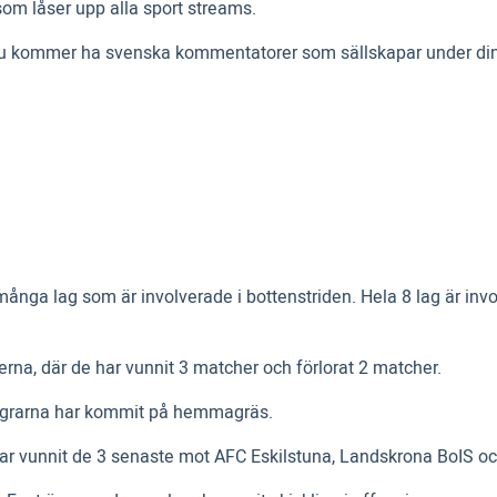
som låser upp alla sport streams.
Du kommer ha svenska kommentatorer som sällskapar under din l
 många lag som är involverade i bottenstriden. Hela 8 lag är in
rna, där de har vunnit 3 matcher och förlorat 2 matcher.
 Segrarna har kommit på hemmagräs.
ar vunnit de 3 senaste mot AFC Eskilstuna, Landskrona BoIS oc