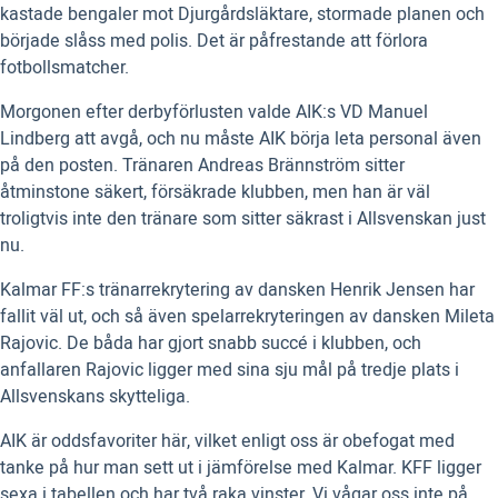
kastade bengaler mot Djurgårdsläktare, stormade planen och
började slåss med polis. Det är påfrestande att förlora
fotbollsmatcher.
Morgonen efter derbyförlusten valde AIK:s VD Manuel
Lindberg att avgå, och nu måste AIK börja leta personal även
på den posten. Tränaren Andreas Brännström sitter
åtminstone säkert, försäkrade klubben, men han är väl
troligtvis inte den tränare som sitter säkrast i Allsvenskan just
nu.
Kalmar FF:s tränarrekrytering av dansken Henrik Jensen har
fallit väl ut, och så även spelarrekryteringen av dansken Mileta
Rajovic. De båda har gjort snabb succé i klubben, och
anfallaren Rajovic ligger med sina sju mål på tredje plats i
Allsvenskans skytteliga.
AIK är oddsfavoriter här, vilket enligt oss är obefogat med
tanke på hur man sett ut i jämförelse med Kalmar. KFF ligger
sexa i tabellen och har två raka vinster. Vi vågar oss inte på