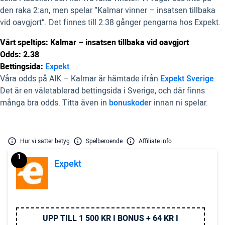
den raka 2:an, men spelar ”Kalmar vinner – insatsen tillbaka
vid oavgjort”. Det finnes till 2.38 gånger pengarna hos Expekt.
Vårt speltips: Kalmar – insatsen tillbaka vid oavgjort
Odds: 2.38
Bettingsida:
Expekt
Våra odds på AIK – Kalmar är hämtade ifrån
Expekt Sverige
.
Det är en väletablerad bettingsida i Sverige, och där finns
många bra odds. Titta även in
bonuskoder
innan ni spelar.
Hur vi sätter betyg
Spelberoende
Affiliate info
1
Expekt
UPP TILL 1 500 KR I BONUS + 64 KR I