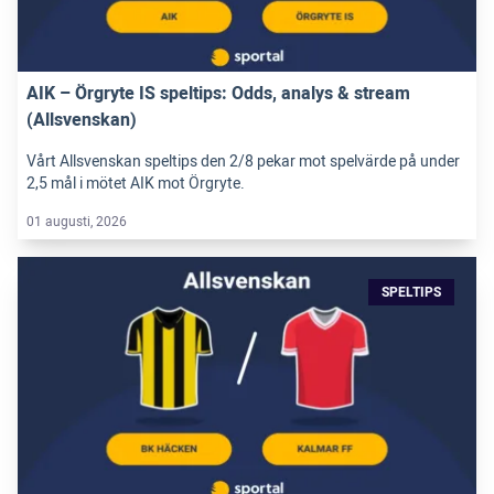
AIK – Örgryte IS speltips: Odds, analys & stream
(Allsvenskan)
Vårt Allsvenskan speltips den 2/8 pekar mot spelvärde på under
2,5 mål i mötet AIK mot Örgryte.
01 augusti, 2026
SPELTIPS