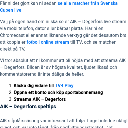
Får ni det gjort kan ni sedan
se alla matcher från Svenska
Cupen live
.
Välj på egen hand om ni ska se er AIK – Degerfors live stream
via mobiltelefon, dator eller bärbar platta. Har ni en
Chromecast eller annat liknande verktyg går det dessutom bra
att koppla er
fotboll online stream
till TV, och se matchen
direkt på TV.
Vi tror absolut att ni kommer att bli nöjda med att streama AIK
– Degerfors. Bilden är av högsta kvalitet, ljudet likaså och
kommentatorerna är inte dåliga de heller.
Klicka dig vidare till
TV4 Play
Öppna ett konto och köp sportabonnemang
Streama AIK – Degerfors
AIK – Degerfors speltips
AIK:s fjolårssäsong var intressant att följa. Laget inledde riktigt
svagt, och var inte långt ifrån nedflyttningsstrecket. Det