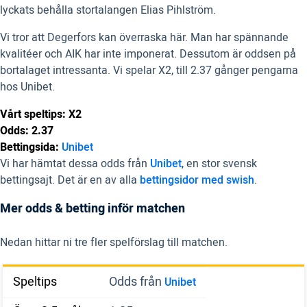
lyckats behålla stortalangen Elias Pihlström.
Vi tror att Degerfors kan överraska här. Man har spännande
kvalitéer och AIK har inte imponerat. Dessutom är oddsen på
bortalaget intressanta. Vi spelar X2, till 2.37 gånger pengarna
hos Unibet.
Vårt speltips: X2
Odds: 2.37
Bettingsida:
Unibet
Vi har hämtat dessa odds från
Unibet
, en stor svensk
bettingsajt. Det är en av alla
bettingsidor med swish
.
Mer odds & betting inför matchen
Nedan hittar ni tre fler spelförslag till matchen.
Speltips
Odds från
Unibet