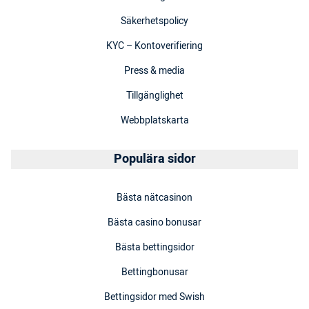
Säkerhetspolicy
KYC – Kontoverifiering
Press & media
Tillgänglighet
Webbplatskarta
Populära sidor
Bästa nätcasinon
Bästa casino bonusar
Bästa bettingsidor
Bettingbonusar
Bettingsidor med Swish