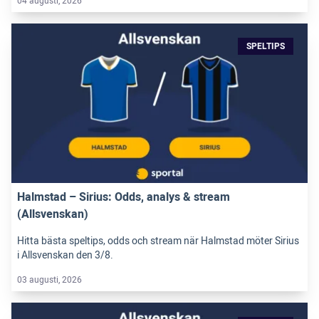
04 augusti, 2026
SPELTIPS
Halmstad – Sirius: Odds, analys & stream
(Allsvenskan)
Hitta bästa speltips, odds och stream när Halmstad möter Sirius
i Allsvenskan den 3/8.
03 augusti, 2026