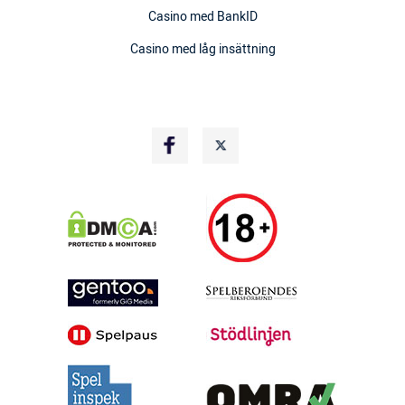
Casino med BankID
Casino med låg insättning