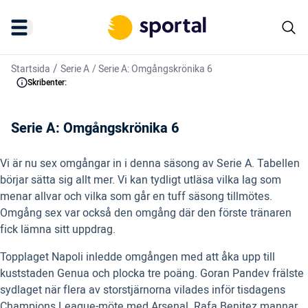
/
Startsida
Serie A
/
Serie A: Omgångskrönika 6
Skribenter:
Serie A: Omgångskrönika 6
Vi är nu sex omgångar in i denna säsong av Serie A. Tabellen
börjar sätta sig allt mer. Vi kan tydligt utläsa vilka lag som
menar allvar och vilka som går en tuff säsong tillmötes.
Omgång sex var också den omgång där den förste tränaren
fick lämna sitt uppdrag.
Topplaget Napoli inledde omgången med att åka upp till
kuststaden Genua och plocka tre poäng. Goran Pandev frälste
sydlaget när flera av storstjärnorna vilades inför tisdagens
Champions League-möte med Arsenal. Rafa Benitez mannar