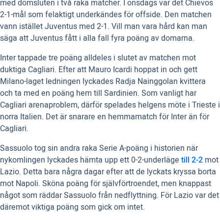
med domsluten i två raka matcher. I onsdags var det Chievos
2-1-mål som felaktigt underkändes för offside. Den matchen
vann istället Juventus med 2-1. Vill man vara hård kan man
säga att Juventus fått i alla fall fyra poäng av domarna.
Inter tappade tre poäng alldeles i slutet av matchen mot
duktiga Cagliari. Efter att Mauro Icardi hoppat in och gett
Milano-laget ledningen lyckades Radja Nainggolan kvittera
och ta med en poäng hem till Sardinien. Som vanligt har
Cagliari arenaproblem, därför spelades helgens möte i Trieste i
norra Italien. Det är snarare en hemmamatch för Inter än för
Cagliari.
Sassuolo tog sin andra raka Serie A-poäng i historien när
nykomlingen lyckades hämta upp ett 0-2-underläge
till 2-2
mot
Lazio. Detta bara några dagar efter att de lyckats kryssa borta
mot Napoli. Sköna poäng för självförtroendet, men knappast
något som räddar Sassuolo från nedflyttning. För Lazio var det
däremot viktiga poäng som gick om intet.