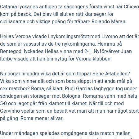
Catania lyckades äntligen ta säsongens första vinst när Chievo
kom på besök. Det blev till slut en rätt klar seger för
sicilianarna och viktiga poäng för tränare Rolando Maran.
Hellas Verona visade i nykomlingsmötet med Livorno att det är
de som är vassast av de tre nykomlingarna. Hemma på
Bentegodi lyckades Hellas vinna med 2-1. Nyförvärvet Juan
Iturbe visade att han blir nyttig för Verona-klubben.
Nu börjar ni undra vilka det är som toppar Serie A-tabellen?
Vilka som vinner allt och som bara släppt in ett enda mål på
sex matcher? Roma, så klart. Rudi Garcias lagbygge tog under
söndagen en storseger mot Bologna. Romarna vann med hela
5-0 och laget går från klarhet till klarhet. När till och med
Gervinho spelar som en besatt vet man att man har något stort
på gång. Roma menar allvar.
Under måndagen spelades omgångens sista match mellan