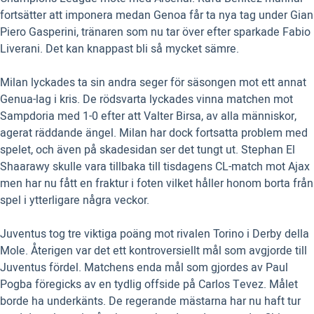
fortsätter att imponera medan Genoa får ta nya tag under Gian
Piero Gasperini, tränaren som nu tar över efter sparkade Fabio
Liverani. Det kan knappast bli så mycket sämre.
Milan lyckades ta sin andra seger för säsongen mot ett annat
Genua-lag i kris. De rödsvarta lyckades vinna matchen mot
Sampdoria med 1-0 efter att Valter Birsa, av alla människor,
agerat räddande ängel. Milan har dock fortsatta problem med
spelet, och även på skadesidan ser det tungt ut. Stephan El
Shaarawy skulle vara tillbaka till tisdagens CL-match mot Ajax
men har nu fått en fraktur i foten vilket håller honom borta från
spel i ytterligare några veckor.
Juventus tog tre viktiga poäng mot rivalen Torino i Derby della
Mole. Återigen var det ett kontroversiellt mål som avgjorde till
Juventus fördel. Matchens enda mål som gjordes av Paul
Pogba föregicks av en tydlig offside på Carlos Tevez. Målet
borde ha underkänts. De regerande mästarna har nu haft tur