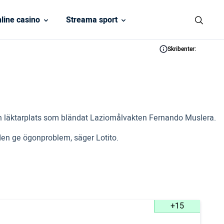
line casino
Streama sport
Skribenter:
rån läktarplats som bländat Laziomålvakten Fernando Muslera.
den ge ögonproblem, säger Lotito.
+15