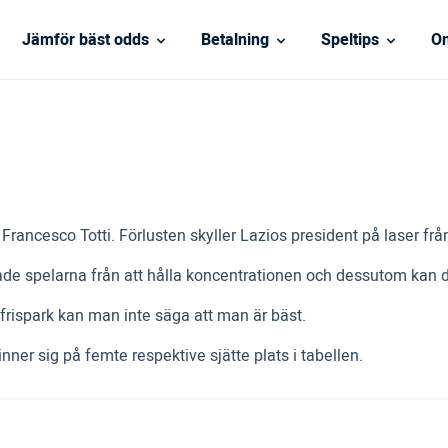
Jämför bäst odds
Betalning
Speltips
On
rancesco Totti. Förlusten skyller Lazios president på laser f
ade spelarna från att hålla koncentrationen och dessutom kan 
 frispark kan man inte säga att man är bäst.
ner sig på femte respektive sjätte plats i tabellen.