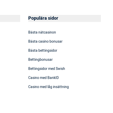
Populära sidor
Bästa nätcasinon
Bästa casino bonusar
Bästa bettingsidor
Bettingbonusar
Bettingsidor med Swish
Casino med BankID
Casino med låg insättning