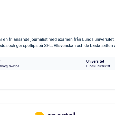
 en frilansande journalist med examen från Lunds universitet 
s och ger speltips på SHL, Allsvenskan och de bästa sätten at
r
Universitet
eborg, Sverige
Lunds Universitet