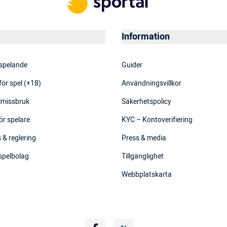
Information
 spelande
Guider
för spel (+18)
Användningsvillkor
elmissbruk
Säkerhetspolicy
ör spelare
KYC – Kontoverifiering
 & reglering
Press & media
 spelbolag
Tillgänglighet
Webbplatskarta