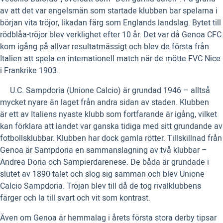
av att det var engelsmän som startade klubben bar spelarna i
början vita tröjor, likadan färg som Englands landslag. Bytet till
rödblåa-tröjor blev verklighet efter 10 år. Det var då Genoa CFC
kom igång på allvar resultatmässigt och blev de första från
Italien att spela en internationell match när de mötte FVC Nice
i Frankrike 1903.
U.C. Sampdoria (Unione Calcio) är grundad 1946 – alltså
mycket nyare än laget från andra sidan av staden. Klubben
är ett av Italiens nyaste klubb som fortfarande är igång, vilket
kan förklara att landet var ganska tidiga med sitt grundande av
fotbollsklubbar. Klubben har dock gamla rötter. Tillskillnad från
Genoa är Sampdoria en sammanslagning av två klubbar –
Andrea Doria och Sampierdarenese. De båda är grundade i
slutet av 1890-talet och slog sig samman och blev Unione
Calcio Sampdoria. Tröjan blev till då de tog rivalklubbens
färger och la till svart och vit som kontrast.
Även om Genoa är hemmalag i årets första stora derby tipsar