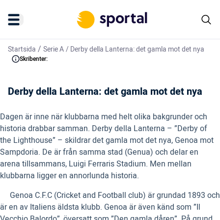
/
Startsida
Serie A
/
Derby della Lanterna: det gamla mot det nya
Skribenter:
Derby della Lanterna: det gamla mot det nya
Dagen är inne när klubbarna med helt olika bakgrunder och
historia drabbar samman. Derby della Lanterna – ”Derby of
the Lighthouse” – skildrar det gamla mot det nya, Genoa mot
Sampdoria. De är från samma stad (Genua) och delar en
arena tillsammans, Luigi Ferraris Stadium. Men mellan
klubbarna ligger en annorlunda historia.
Genoa C.F.C (Cricket and Football club) är grundad 1893 och
är en av Italiens äldsta klubb. Genoa är även känd som ”Il
Vecchio Balordo”, översatt som ”Den gamla dåren”. På grund