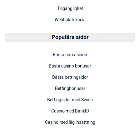
Tillgänglighet
Webbplatskarta
Populära sidor
Bästa nätcasinon
Bästa casino bonusar
Bästa bettingsidor
Bettingbonusar
Bettingsidor med Swish
Casino med BankID
Casino med låg insättning