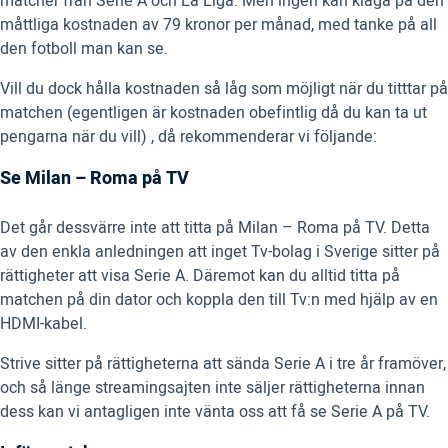
matcher från Serie A och La Liga. Men ingen kan klaga på den
måttliga kostnaden av 79 kronor per månad, med tanke på all
den fotboll man kan se.
Vill du dock hålla kostnaden så låg som möjligt när du titttar på
matchen (egentligen är kostnaden obefintlig då du kan ta ut
pengarna när du vill) , då rekommenderar vi följande:
Se Milan – Roma på TV
Det går dessvärre inte att titta på Milan – Roma på TV. Detta
av den enkla anledningen att inget Tv-bolag i Sverige sitter på
rättigheter att visa Serie A. Däremot kan du alltid titta på
matchen på din dator och koppla den till Tv:n med hjälp av en
HDMI-kabel.
Strive sitter på rättigheterna att sända Serie A i tre år framöver,
och så länge streamingsajten inte säljer rättigheterna innan
dess kan vi antagligen inte vänta oss att få se Serie A på TV.