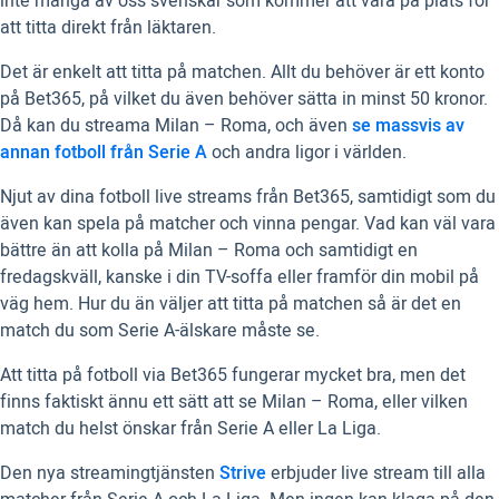
inte många av oss svenskar som kommer att vara på plats för
att titta direkt från läktaren.
Det är enkelt att titta på matchen. Allt du behöver är ett konto
på Bet365, på vilket du även behöver sätta in minst 50 kronor.
Då kan du streama Milan – Roma, och även
se massvis av
annan fotboll från Serie A
och andra ligor i världen.
Njut av dina fotboll live streams från Bet365, samtidigt som du
även kan spela på matcher och vinna pengar. Vad kan väl vara
bättre än att kolla på Milan – Roma och samtidigt en
fredagskväll, kanske i din TV-soffa eller framför din mobil på
väg hem. Hur du än väljer att titta på matchen så är det en
match du som Serie A-älskare måste se.
Att titta på fotboll via Bet365 fungerar mycket bra, men det
finns faktiskt ännu ett sätt att se Milan – Roma, eller vilken
match du helst önskar från Serie A eller La Liga.
Den nya streamingtjänsten
Strive
erbjuder live stream till alla