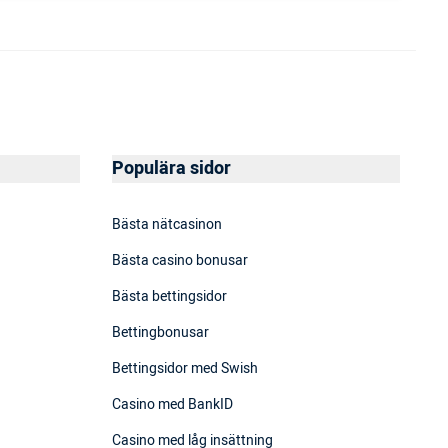
Populära sidor
Bästa nätcasinon
Bästa casino bonusar
Bästa bettingsidor
Bettingbonusar
Bettingsidor med Swish
Casino med BankID
Casino med låg insättning