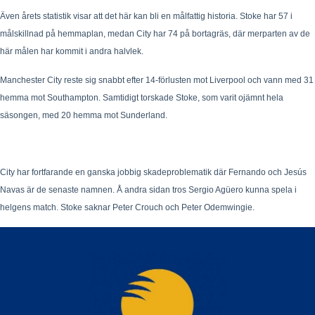
Även årets statistik visar att det här kan bli en målfattig historia. Stoke har 57 i
målskillnad på hemmaplan, medan City har 74 på bortagräs, där merparten av de
här målen har kommit i andra halvlek.
Manchester City reste sig snabbt efter 14-förlusten mot Liverpool och vann med 31
hemma mot Southampton. Samtidigt torskade Stoke, som varit ojämnt hela
säsongen, med 20 hemma mot Sunderland.
City har fortfarande en ganska jobbig skadeproblematik där Fernando och Jesús
Navas är de senaste namnen. Å andra sidan tros Sergio Agüero kunna spela i
helgens match. Stoke saknar Peter Crouch och Peter Odemwingie.