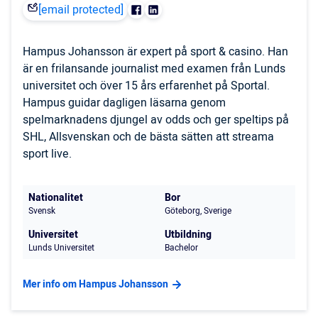
[email protected]
Hampus Johansson är expert på sport & casino. Han
är en frilansande journalist med examen från Lunds
universitet och över 15 års erfarenhet på Sportal.
Hampus guidar dagligen läsarna genom
spelmarknadens djungel av odds och ger speltips på
SHL, Allsvenskan och de bästa sätten att streama
sport live.
Nationalitet
Bor
Svensk
Göteborg, Sverige
Universitet
Utbildning
Lunds Universitet
Bachelor
Mer info om Hampus Johansson