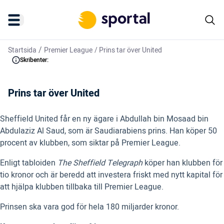
/
Startsida
Premier League
/
Prins tar över United
Skribenter:
Prins tar över United
Sheffield United får en ny ägare i Abdullah bin Mosaad bin
Abdulaziz Al Saud, som är Saudiarabiens prins. Han köper 50
procent av klubben, som siktar på Premier League.
Enligt tabloiden
The Sheffield Telegraph
köper han klubben för
tio kronor och är beredd att investera friskt med nytt kapital för
att hjälpa klubben tillbaka till Premier League.
Prinsen ska vara god för hela 180 miljarder kronor.