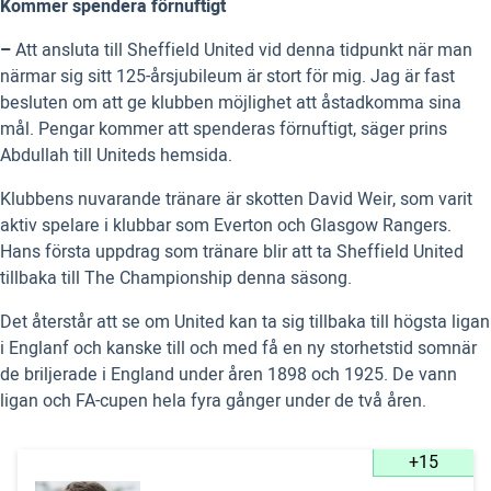
Kommer spendera förnuftigt
–
Att ansluta till Sheffield United vid denna tidpunkt när man
närmar sig sitt 125-årsjubileum är stort för mig. Jag är fast
besluten om att ge klubben möjlighet att åstadkomma sina
mål. Pengar kommer att spenderas förnuftigt, säger prins
Abdullah till Uniteds hemsida.
Klubbens nuvarande tränare är skotten David Weir, som varit
aktiv spelare i klubbar som Everton och Glasgow Rangers.
Hans första uppdrag som tränare blir att ta Sheffield United
tillbaka till The Championship denna säsong.
Det återstår att se om United kan ta sig tillbaka till högsta ligan
i Englanf och kanske till och med få en ny storhetstid somnär
de briljerade i England under åren 1898 och 1925. De vann
ligan och FA-cupen hela fyra gånger under de två åren.
+15