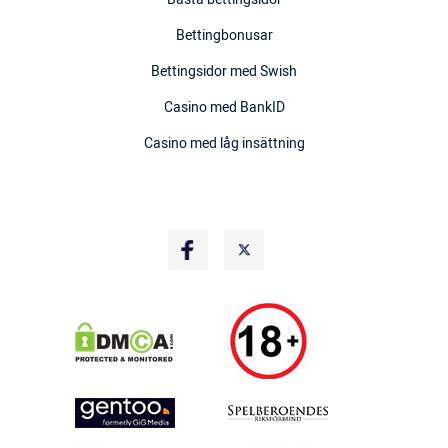
Bettingbonusar
Bettingsidor med Swish
Casino med BankID
Casino med låg insättning