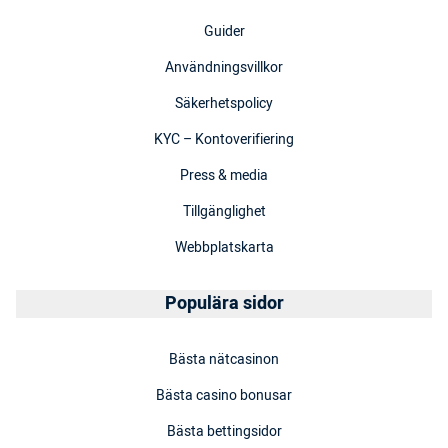
Guider
Användningsvillkor
Säkerhetspolicy
KYC – Kontoverifiering
Press & media
Tillgänglighet
Webbplatskarta
Populära sidor
Bästa nätcasinon
Bästa casino bonusar
Bästa bettingsidor