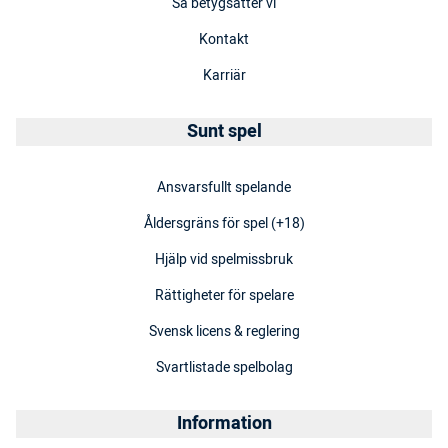
Så betygsätter vi
Kontakt
Karriär
Sunt spel
Ansvarsfullt spelande
Åldersgräns för spel (+18)
Hjälp vid spelmissbruk
Rättigheter för spelare
Svensk licens & reglering
Svartlistade spelbolag
Information