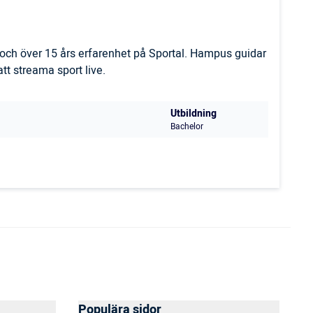
och över 15 års erfarenhet på Sportal. Hampus guidar
t streama sport live.
Utbildning
Bachelor
Populära sidor