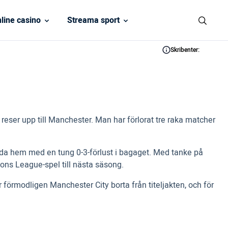
line casino
Streama sport
Skribenter:
reser upp till Manchester. Man har förlorat tre raka matcher
nda hem med en tung 0-3-förlust i bagaget. Med tanke på
pions League-spel till nästa säsong.
 förmodligen Manchester City borta från titeljakten, och för