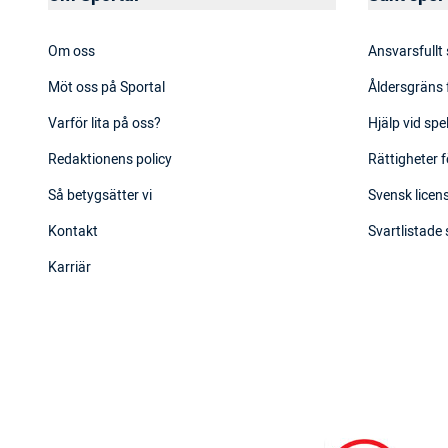
Om oss
Ansvarsfullt
Möt oss på Sportal
Åldersgräns 
Varför lita på oss?
Hjälp vid sp
Redaktionens policy
Rättigheter f
Så betygsätter vi
Svensk licens
Kontakt
Svartlistade
Karriär