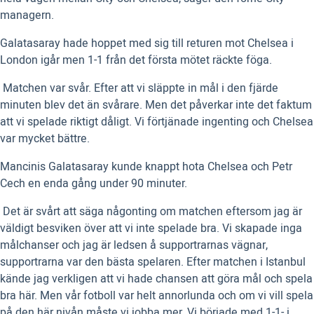
managern.
Galatasaray hade hoppet med sig till returen mot Chelsea i
London igår men 1-1 från det första mötet räckte föga.
 Matchen var svår. Efter att vi släppte in mål i den fjärde
minuten blev det än svårare. Men det påverkar inte det faktum
att vi spelade riktigt dåligt. Vi förtjänade ingenting och Chelsea
var mycket bättre.
Mancinis Galatasaray kunde knappt hota Chelsea och Petr
Cech en enda gång under 90 minuter.
 Det är svårt att säga någonting om matchen eftersom jag är
väldigt besviken över att vi inte spelade bra. Vi skapade inga
målchanser och jag är ledsen å supportrarnas vägnar,
supportrarna var den bästa spelaren. Efter matchen i Istanbul
kände jag verkligen att vi hade chansen att göra mål och spela
bra här. Men vår fotboll var helt annorlunda och om vi vill spela
på den här nivån måste vi jobba mer. Vi började med 1-1- i