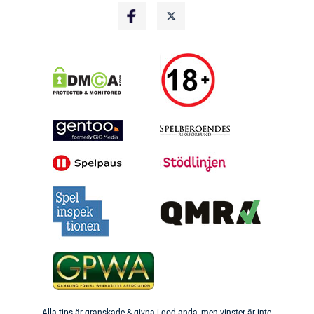
Alla tips är granskade & givna i god anda, men vinster är inte