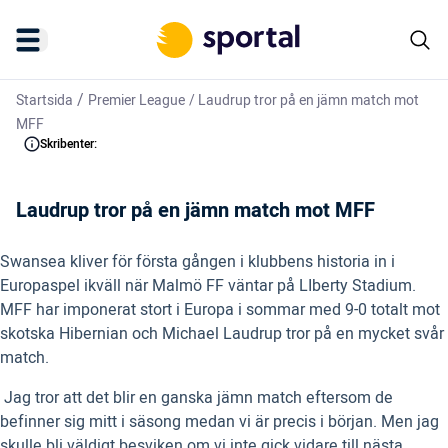
/
Startsida
Premier League
/
Laudrup tror på en jämn match mot
MFF
Skribenter:
Laudrup tror på en jämn match mot MFF
Swansea kliver för första gången i klubbens historia in i
Europaspel ikväll när Malmö FF väntar på LIberty Stadium.
MFF har imponerat stort i Europa i sommar med 9-0 totalt mot
skotska Hibernian och Michael Laudrup tror på en mycket svår
match.
 Jag tror att det blir en ganska jämn match eftersom de
befinner sig mitt i säsong medan vi är precis i början. Men jag
skulle bli väldigt besviken om vi inte gick vidare till nästa