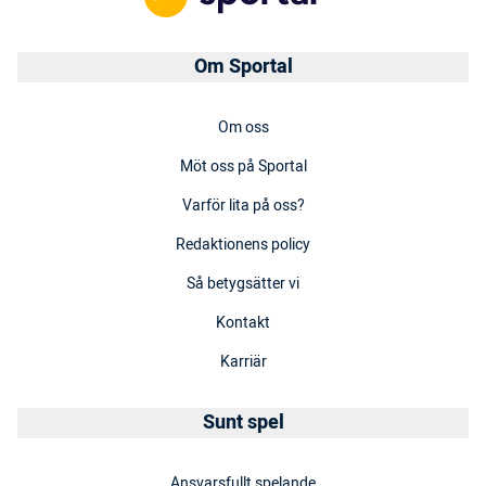
Om Sportal
Om oss
Möt oss på Sportal
Varför lita på oss?
Redaktionens policy
Så betygsätter vi
Kontakt
Karriär
Sunt spel
Ansvarsfullt spelande