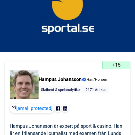
+15
Hampus Johansson
Han/Honom
Skribent & spelanalytiker
2171 Artiklar
[email protected]
Hampus Johansson är expert på sport & casino. Han
är en frilansande journalist med examen från Lunds