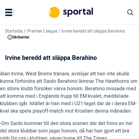
/
Startsida
Premier League
/
Irvine beredd att släppa Berahino
Skribenter:
Irvine beredd att släppa Berahino
Alan Irvine, West Broms tränare, avslöjar att han inte skulle
kunna förhindra att Saido Berahino lämnar The Hawthorns om
en större klubb försöker värva honom. Berahino missade med
att komma med i Englands trupp till EM-kvalet, meddelade
klubben igår. Istället är han med i U21-laget där de i deras EM-
kval ska spela playoff-match mot Kroatien denna månaden.
-Om Saido kommer till den stora scenen där det finns en hel
del stora klubbar som jagar honom, då har han gjort ett bra
jobb för oss i klubben, säger Irvine till The Times.