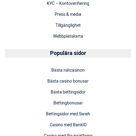
KYC – Kontoverifiering
Press & media
Tillgänglighet
Webbplatskarta
Populära sidor
Bästa nätcasinon
Bästa casino bonusar
Bästa bettingsidor
Bettingbonusar
Bettingsidor med Swish
Casino med BankID
Casino med låg insättning