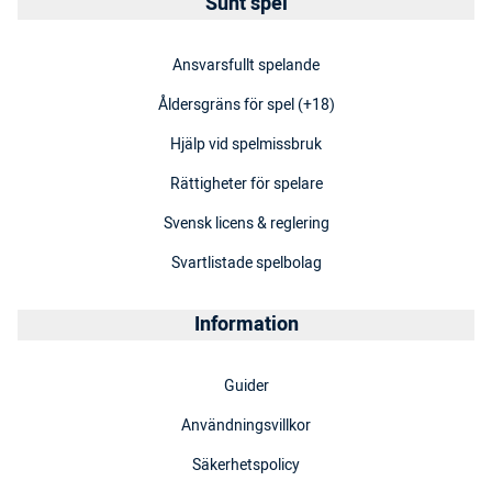
Sunt spel
Ansvarsfullt spelande
Åldersgräns för spel (+18)
Hjälp vid spelmissbruk
Rättigheter för spelare
Svensk licens & reglering
Svartlistade spelbolag
Information
Guider
Användningsvillkor
Säkerhetspolicy