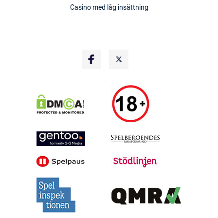
Casino med låg insättning