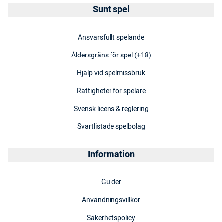
Sunt spel
Ansvarsfullt spelande
Åldersgräns för spel (+18)
Hjälp vid spelmissbruk
Rättigheter för spelare
Svensk licens & reglering
Svartlistade spelbolag
Information
Guider
Användningsvillkor
Säkerhetspolicy