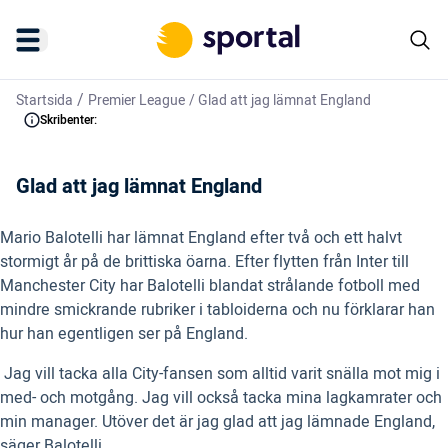
/
Startsida
Premier League
/
Glad att jag lämnat England
Skribenter:
Glad att jag lämnat England
Mario Balotelli har lämnat England efter två och ett halvt
stormigt år på de brittiska öarna. Efter flytten från Inter till
Manchester City har Balotelli blandat strålande fotboll med
mindre smickrande rubriker i tabloiderna och nu förklarar han
hur han egentligen ser på England.
 Jag vill tacka alla City-fansen som alltid varit snälla mot mig i
med- och motgång. Jag vill också tacka mina lagkamrater och
min manager. Utöver det är jag glad att jag lämnade England,
säger Balotelli.