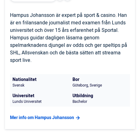
Hampus Johansson är expert på sport & casino. Han
är en frilansande journalist med examen från Lunds
universitet och över 15 års erfarenhet på Sportal.
Hampus guidar dagligen läsarna genom
spelmarknadens djungel av odds och ger speltips på
SHL, Allsvenskan och de bästa sätten att streama
sport live.
Nationalitet
Bor
Svensk
Göteborg, Sverige
Universitet
Utbildning
Lunds Universitet
Bachelor
Mer info om Hampus Johansson