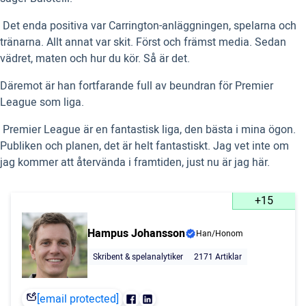
 Det enda positiva var Carrington-anläggningen, spelarna och
tränarna. Allt annat var skit. Först och främst media. Sedan
vädret, maten och hur du kör. Så är det.
Däremot är han fortfarande full av beundran för Premier
League som liga.
 Premier League är en fantastisk liga, den bästa i mina ögon.
Publiken och planen, det är helt fantastiskt. Jag vet inte om
jag kommer att återvända i framtiden, just nu är jag här.
+15
Hampus Johansson
Han/Honom
Skribent & spelanalytiker
2171 Artiklar
[email protected]