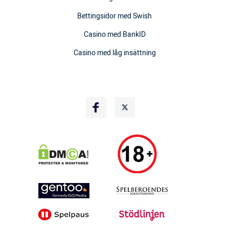
Bettingsidor med Swish
Casino med BankID
Casino med låg insättning