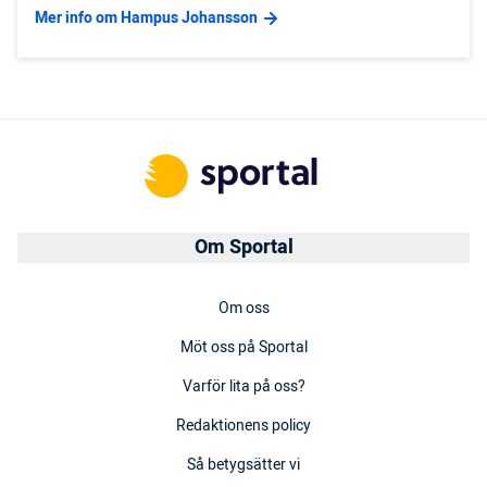
Mer info om Hampus Johansson
Om Sportal
Om oss
Möt oss på Sportal
Varför lita på oss?
Redaktionens policy
Så betygsätter vi