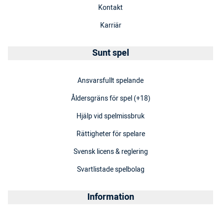
Kontakt
Karriär
Sunt spel
Ansvarsfullt spelande
Åldersgräns för spel (+18)
Hjälp vid spelmissbruk
Rättigheter för spelare
Svensk licens & reglering
Svartlistade spelbolag
Information