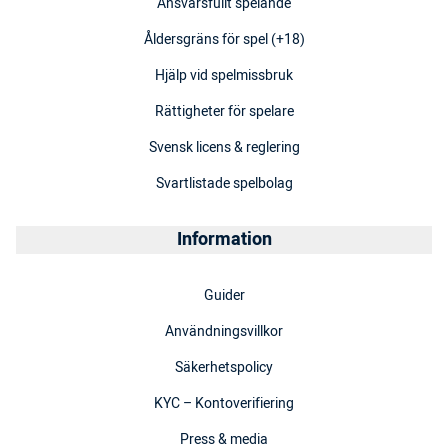
Ansvarsfullt spelande
Åldersgräns för spel (+18)
Hjälp vid spelmissbruk
Rättigheter för spelare
Svensk licens & reglering
Svartlistade spelbolag
Information
Guider
Användningsvillkor
Säkerhetspolicy
KYC – Kontoverifiering
Press & media