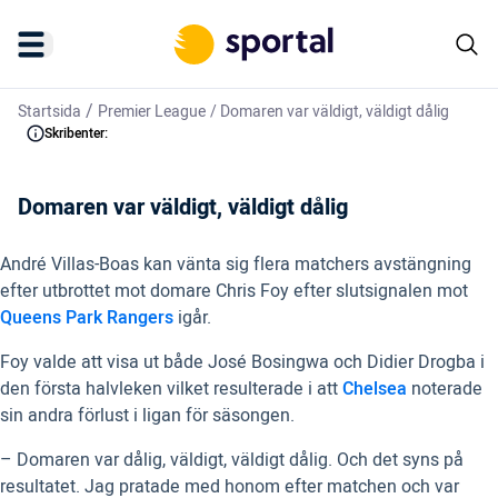
/
Startsida
Premier League
/
Domaren var väldigt, väldigt dålig
Skribenter:
Domaren var väldigt, väldigt dålig
André Villas-Boas kan vänta sig flera matchers avstängning
efter utbrottet mot domare Chris Foy efter slutsignalen mot
Queens Park Rangers
igår.
Foy valde att visa ut både José Bosingwa och Didier Drogba i
den första halvleken vilket resulterade i att
Chelsea
noterade
sin andra förlust i ligan för säsongen.
– Domaren var dålig, väldigt, väldigt dålig. Och det syns på
resultatet. Jag pratade med honom efter matchen och var