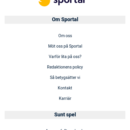
Om Sportal
Om oss
Möt oss på Sportal
Varför lita på oss?
Redaktionens policy
Så betygsätter vi
Kontakt
Karriär
Sunt spel