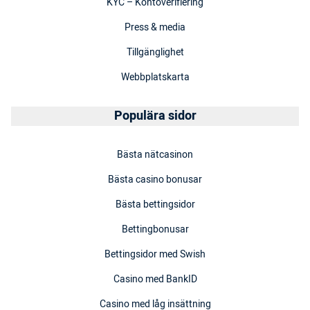
KYC – Kontoverifiering
Press & media
Tillgänglighet
Webbplatskarta
Populära sidor
Bästa nätcasinon
Bästa casino bonusar
Bästa bettingsidor
Bettingbonusar
Bettingsidor med Swish
Casino med BankID
Casino med låg insättning