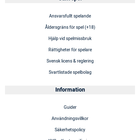
Ansvarsfullt spelande
Åldersgräns för spel (+18)
Hjälp vid spelmissbruk
Rättigheter för spelare
Svensk licens & reglering
Svartlistade spelbolag
Information
Guider
Användningsvillkor
Säkerhetspolicy