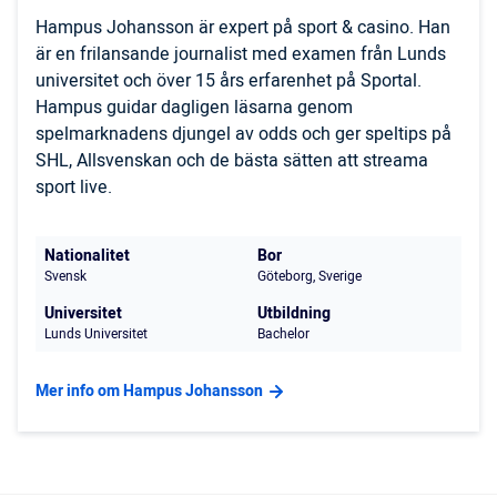
Hampus Johansson är expert på sport & casino. Han
är en frilansande journalist med examen från Lunds
universitet och över 15 års erfarenhet på Sportal.
Hampus guidar dagligen läsarna genom
spelmarknadens djungel av odds och ger speltips på
SHL, Allsvenskan och de bästa sätten att streama
sport live.
Nationalitet
Bor
Svensk
Göteborg, Sverige
Universitet
Utbildning
Lunds Universitet
Bachelor
Mer info om Hampus Johansson