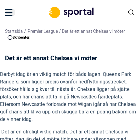
/
Startsida
Premier League
/
Det är ett annat Chelsea vi möter
Skribenter:
Det är ett annat Chelsea vi möter
Derbyt idag är en viktig match för båda lagen. Queens Park
Rangers, som ligger precis ovanför nedflyttningsstrecket,
försöker hålla sig kvar till nästa år. Chelsea ligger på sjätte
plats, och har chans att ta in på Newcastles fjärdeplats.
Eftersom Newcastle förlorade mot Wigan igår så har Chelsea
gof chans att kliva upp och skugga bara en poäng bakom om
de vinner idag.
 Det är en otroligt viktig match. Det är ett annat Chelsea vi
möter idag, än det vi mötte tidigare under säsongen med