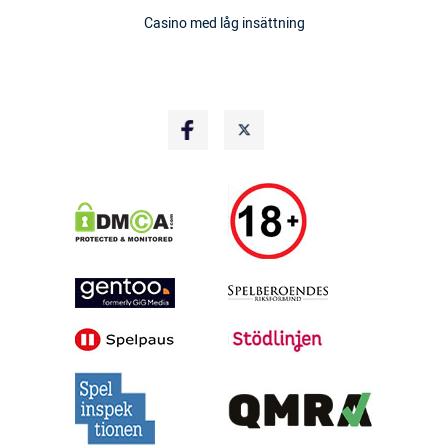
Casino med låg insättning