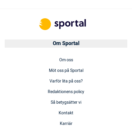
Om Sportal
Om oss
Möt oss på Sportal
Varför lita på oss?
Redaktionens policy
Så betygsätter vi
Kontakt
Karriär