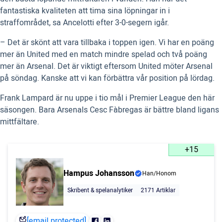
fantastiska kvaliteten att tima sina löpningar in i
straffområdet, sa Ancelotti efter 3-0-segern igår.
– Det är skönt att vara tillbaka i toppen igen. Vi har en poäng
mer än United med en match mindre spelad och två poäng
mer än Arsenal. Det är viktigt eftersom United möter Arsenal
på söndag. Kanske att vi kan förbättra vår position på lördag.
Frank Lampard är nu uppe i tio mål i Premier League den här
säsongen. Bara Arsenals Cesc Fàbregas är bättre bland ligans
mittfältare.
+15
Hampus Johansson
Han/Honom
Skribent & spelanalytiker
2171 Artiklar
[email protected]