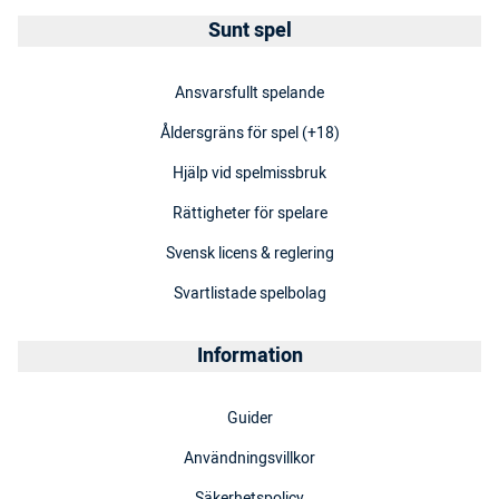
Sunt spel
Ansvarsfullt spelande
Åldersgräns för spel (+18)
Hjälp vid spelmissbruk
Rättigheter för spelare
Svensk licens & reglering
Svartlistade spelbolag
Information
Guider
Användningsvillkor
Säkerhetspolicy