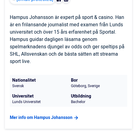
Hampus Johansson är expert på sport & casino. Han
är en frilansande journalist med examen från Lunds
universitet och över 15 års erfarenhet på Sportal.
Hampus guidar dagligen läsarna genom
spelmarknadens djungel av odds och ger speltips på
SHL, Allsvenskan och de bästa sätten att streama
sport live.
Nationalitet
Bor
Svensk
Göteborg, Sverige
Universitet
Utbildning
Lunds Universitet
Bachelor
Mer info om Hampus Johansson