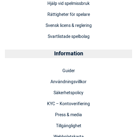
Hjälp vid spelmissbruk
Rättigheter för spelare
Svensk licens & reglering
Svartlistade spelbolag
Information
Guider
Användningsvillkor
Säkerhetspolicy
KYC – Kontoverifiering
Press & media
Tillgänglighet
Webbplatskarta