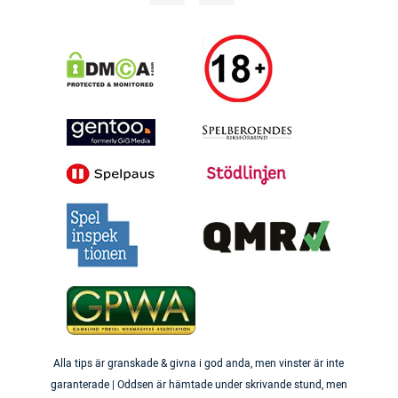
Alla tips är granskade & givna i god anda, men vinster är inte
garanterade | Oddsen är hämtade under skrivande stund, men