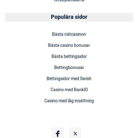
Populära sidor
Bästa nätcasinon
Bästa casino bonusar
Bästa bettingsidor
Bettingbonusar
Bettingsidor med Swish
Casino med BankID
Casino med låg insättning