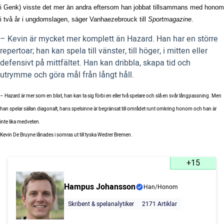
i Genk) visste det mer än andra eftersom han jobbat tillsammans med honom
i två år i ungdomslagen, säger
Vanhaezebrouck till
Sportmagazine
.
– Kevin är mycket mer komplett än Hazard. Han har en större
repertoar; han kan spela till vänster, till höger, i mitten eller
defensivt på mittfältet. Han kan dribbla, skapa tid och
utrymme och göra mål från långt håll.
– Hazard är mer som en blixt, han kan ta sig förbi en eller två spelare och slå en svår långpassning. Men
han spelar sällan diagonalt, hans spelsinne är begränsat till området runt omkring honom och han är
inte lika medveten.
Kevin De Bruyne lånades i somras ut till tyska Wedrer Bremen.
+15
Hampus Johansson
Han/Honom
Skribent & spelanalytiker
2171 Artiklar