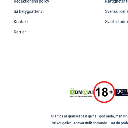
Redaktionens policy
Rättigheter f
Så betygsätter vi
Svensk licens
Kontakt
Svartlistade
Karriär
Alla tips är granskade & givna i god anda, men vin
villkor gäller | Ansvarsfullt spelande | Har du p