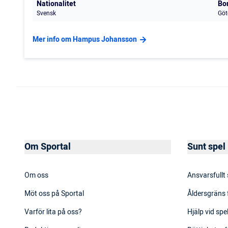
Nationalitet
Bo
Svensk
Göt
Mer info om Hampus Johansson
Om Sportal
Sunt spel
Om oss
Ansvarsfullt
Möt oss på Sportal
Åldersgräns 
Varför lita på oss?
Hjälp vid sp