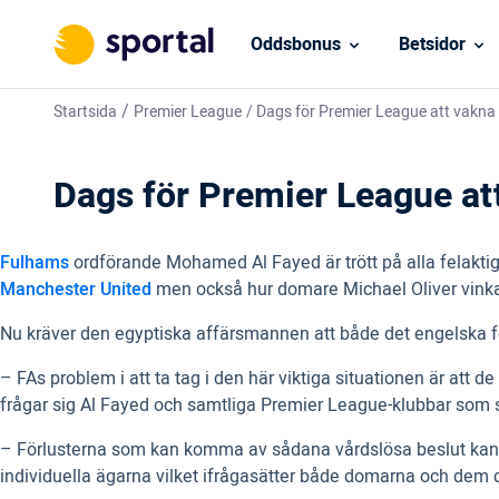
Oddsbonus
Betsidor
/
Startsida
Premier League
/
Dags för Premier League att vakna
Dags för Premier League at
Fulhams
ordförande Mohamed Al Fayed är trött på alla felakti
Manchester United
men också hur domare Michael Oliver vink
Nu kräver den egyptiska affärsmannen att både det engelska f
– FAs problem i att ta tag i den här viktiga situationen är att
frågar sig Al Fayed och samtliga Premier League-klubbar som 
– Förlusterna som kan komma av sådana vårdslösa beslut kan h
individuella ägarna vilket ifrågasätter både domarna och dem de