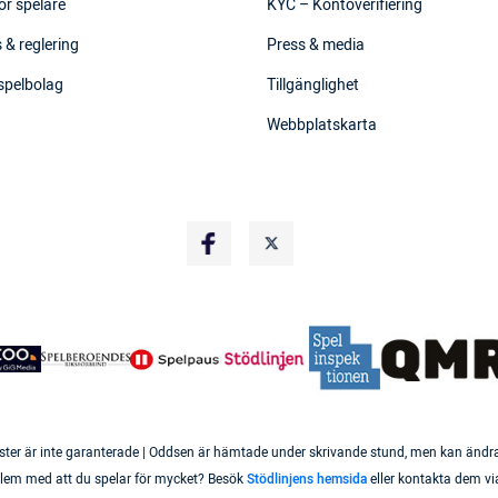
ör spelare
KYC – Kontoverifiering
 & reglering
Press & media
 spelbolag
Tillgänglighet
Webbplatskarta
ster är inte garanterade | Oddsen är hämtade under skrivande stund, men kan ändras 
roblem med att du spelar för mycket? Besök
Stödlinjens hemsida
eller kontakta dem vi