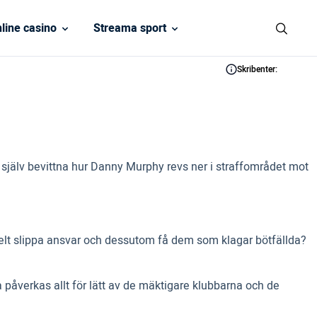
line casino
Streama sport
Skribenter:
själv bevittna hur Danny Murphy revs ner i straffområdet mot
 helt slippa ansvar och dessutom få dem som klagar bötfällda?
åverkas allt för lätt av de mäktigare klubbarna och de