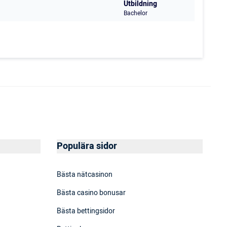
Utbildning
Bachelor
Populära sidor
Bästa nätcasinon
Bästa casino bonusar
Bästa bettingsidor