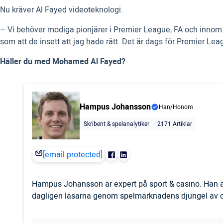
Nu kräver Al Fayed videoteknologi.
– Vi behöver modiga pionjärer i Premier League, FA och innom
som att de insett att jag hade rätt. Det är dags för Premier Lea
Håller du med Mohamed Al Fayed?
Hampus Johansson
Han/Honom
Skribent & spelanalytiker
2171 Artiklar
[email protected]
Hampus Johansson är expert på sport & casino. Han är
dagligen läsarna genom spelmarknadens djungel av odd