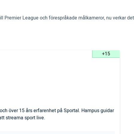
ill Premier League och förespråkade målkameror, nu verkar det
+15
och över 15 års erfarenhet på Sportal. Hampus guidar
t streama sport live.