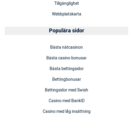
Tillgänglighet
Webbplatskarta
Populära sidor
Bästa nätcasinon
Bästa casino bonusar
Bästa bettingsidor
Bettingbonusar
Bettingsidor med Swish
Casino med BankID
Casino med låg insättning