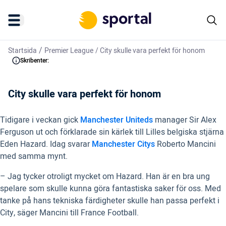
/
Startsida
Premier League
/
City skulle vara perfekt för honom
Skribenter:
City skulle vara perfekt för honom
Tidigare i veckan gick
Manchester Uniteds
manager Sir Alex
Ferguson ut och förklarade sin kärlek till Lilles belgiska stjärna
Eden Hazard. Idag svarar
Manchester Citys
Roberto Mancini
med samma mynt.
– Jag tycker otroligt mycket om Hazard. Han är en bra ung
spelare som skulle kunna göra fantastiska saker för oss. Med
tanke på hans tekniska färdigheter skulle han passa perfekt i
City, säger Mancini till France Football.