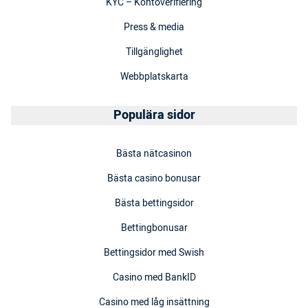
KYC – Kontoverifiering
Press & media
Tillgänglighet
Webbplatskarta
Populära sidor
Bästa nätcasinon
Bästa casino bonusar
Bästa bettingsidor
Bettingbonusar
Bettingsidor med Swish
Casino med BankID
Casino med låg insättning