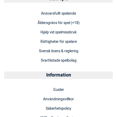
Ansvarsfullt spelande
Åldersgräns för spel (+18)
Hjälp vid spelmissbruk
Rättigheter för spelare
Svensk licens & reglering
Svartlistade spelbolag
Information
Guider
Användningsvillkor
Säkerhetspolicy