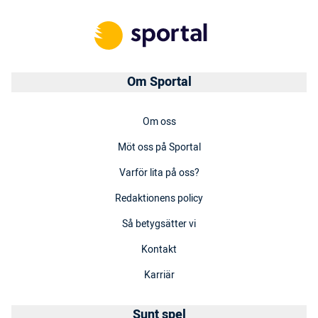
Om Sportal
Om oss
Möt oss på Sportal
Varför lita på oss?
Redaktionens policy
Så betygsätter vi
Kontakt
Karriär
Sunt spel